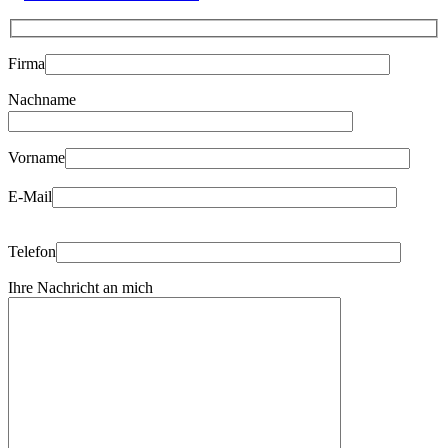
Firma
Nachname
Bitte
lasse
dieses
Vorname
Feld
Bitte
leer.
E-Mail
lasse
dieses
Feld
Bitte
leer.
Telefon
lasse
dieses
Ihre Nachricht an mich
Feld
leer.