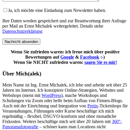
Ja, ich möchte eine Einladung zum Newsletter haben.
Bitte
Ihre Daten werden gespeichert und zur Beantwortung ihrer Anfrage
lasse
per Mail an Ernst Michalek weitergeleitet. Details siehe
dieses
Datenschutzerklärung
Feld
leer.
Wenn Sie zufrieden waren: ich freue mich über positive
Bewertungen auf
Google
&
Facebook
:-)
Wenn Sie NICHT zufrieden waren:
sagen Sie es mir!
Über Mich(alek)
Mein Name ist Ing. Ernst Michalek, ich lebe und arbeite seit über 25
Jahren im Internet. Ich konzipiere Online-Strategien, Websites und
Webshops (meist mit
WordPress
), mache Workshops und
Schulungen via Zoom oder helfe beim Aufbau von Firmen-Blogs.
Auch mit der Einrichtung und Integration von
Pretix
-Ticketshops für
Veranstaltungen, Führungen oder Kurse beschäftige ich mich
regelmäßig – flexibel, DSGVO-konform und ohne monatliche
Fixkosten. Weiters beschäftige mich seit über 20 Jahren mit
360°-
Panoramafotografie
– schöner kann man Locations nicht