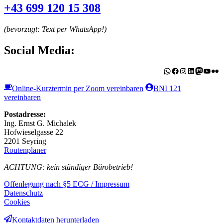
+43 699 120 15 308
(bevorzugt: Text per WhatsApp!)
Social Media:
WhatsApp
Facebook
Instagram
LinkedIn
Mastodo
YouT
Flic
Online-Kurztermin per Zoom vereinbaren
BNI 121
vereinbaren
Postadresse:
Ing. Ernst G. Michalek
Hofwieselgasse 22
2201 Seyring
Routenplaner
ACHTUNG: kein ständiger Bürobetrieb!
Offenlegung nach §5 ECG / Impressum
Datenschutz
Cookies
Kontaktdaten herunterladen