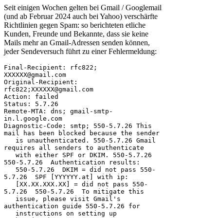
Seit einigen Wochen gelten bei Gmail / Googlemail
(und ab Februar 2024 auch bei Yahoo) verschärfte
Richtlinien gegen Spam: so berichteten etliche
Kunden, Freunde und Bekannte, dass sie keine
Mails mehr an Gmail-Adressen senden können,
jeder Sendeversuch führt zu einer Fehlermeldung:
Final-Recipient: rfc822; 
XXXXXX@gmail.com

Original-Recipient: 
rfc822;XXXXXX@gmail.com

Action: failed

Status: 5.7.26

Remote-MTA: dns; gmail-smtp-
in.l.google.com

Diagnostic-Code: smtp; 550-5.7.26 This 
mail has been blocked because the sender

   is unauthenticated. 550-5.7.26 Gmail 
requires all senders to authenticate

   with either SPF or DKIM. 550-5.7.26  
550-5.7.26  Authentication results:

   550-5.7.26  DKIM = did not pass 550-
5.7.26  SPF [YYYYYY.at] with ip:

   [XX.XX.XXX.XX] = did not pass 550-
5.7.26  550-5.7.26  To mitigate this

   issue, please visit Gmail's 
authentication guide 550-5.7.26 for

   instructions on setting up 