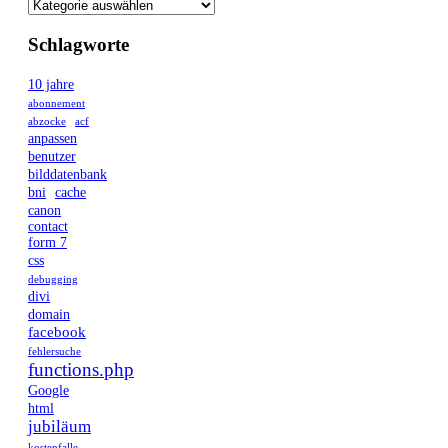
Schlagworte
10 jahre
abonnement
abzocke
acf
anpassen
benutzer
bilddatenbank
bni
cache
canon
contact
form 7
css
debugging
divi
domain
facebook
fehlersuche
functions.php
Google
html
jubiläum
kostenfalle