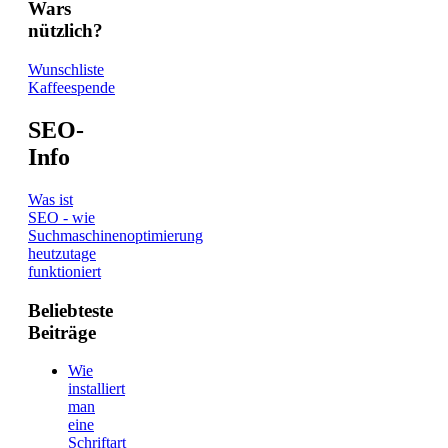
Wars
nützlich?
Wunschliste
Kaffeespende
SEO-
Info
Was ist
SEO - wie
Suchmaschinenoptimierung
heutzutage
funktioniert
Beliebteste
Beiträge
Wie
installiert
man
eine
Schriftart