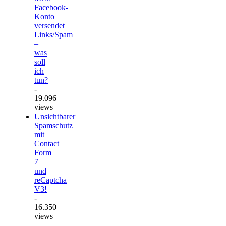
Facebook-
Konto
versendet
Links/Spam
–
was
soll
ich
tun?
-
19.096
views
Unsichtbarer
Spamschutz
mit
Contact
Form
7
und
reCaptcha
V3!
-
16.350
views