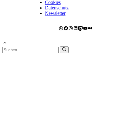
Cookies
Datenschutz
Newsletter
WhatsApp
Facebook
Instagram
LinkedIn
Mastodon
YouTube
Flickr
Suchen
nach: