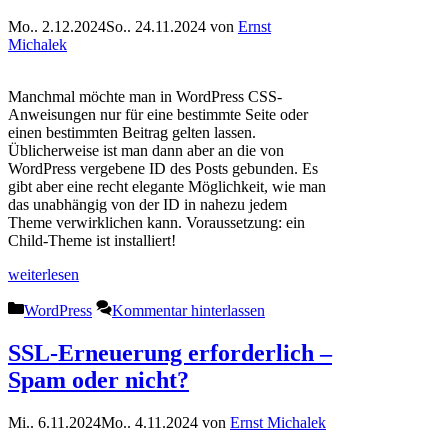
Mo.. 2.12.2024
So.. 24.11.2024
von
Ernst
Michalek
Manchmal möchte man in WordPress CSS-
Anweisungen nur für eine bestimmte Seite oder
einen bestimmten Beitrag gelten lassen.
Üblicherweise ist man dann aber an die von
WordPress vergebene ID des Posts gebunden. Es
gibt aber eine recht elegante Möglichkeit, wie man
das unabhängig von der ID in nahezu jedem
Theme verwirklichen kann. Voraussetzung: ein
Child-Theme ist installiert!
weiterlesen
Kategorien
WordPress
Kommentar hinterlassen
SSL-Erneuerung erforderlich –
Spam oder nicht?
Mi.. 6.11.2024
Mo.. 4.11.2024
von
Ernst Michalek