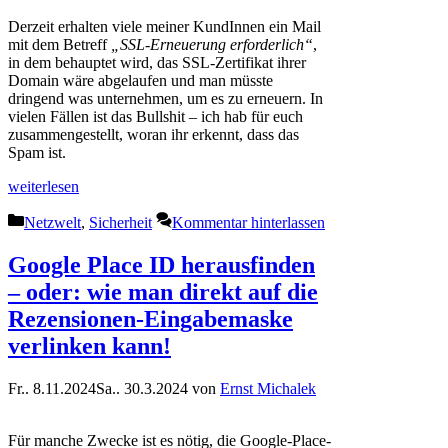
Derzeit erhalten viele meiner KundInnen ein Mail
mit dem Betreff
„SSL-Erneuerung erforderlich“
,
in dem behauptet wird, das SSL-Zertifikat ihrer
Domain wäre abgelaufen und man müsste
dringend was unternehmen, um es zu erneuern. In
vielen Fällen ist das Bullshit – ich hab für euch
zusammengestellt, woran ihr erkennt, dass das
Spam ist.
weiterlesen
Kategorien
Netzwelt
,
Sicherheit
Kommentar hinterlassen
Google Place ID herausfinden
– oder: wie man direkt auf die
Rezensionen-Eingabemaske
verlinken kann!
Fr.. 8.11.2024
Sa.. 30.3.2024
von
Ernst Michalek
Für manche Zwecke ist es nötig, die Google-Place-