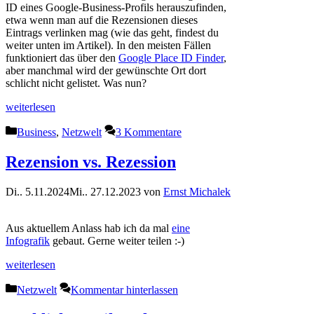
ID eines Google-Business-Profils herauszufinden,
etwa wenn man auf die Rezensionen dieses
Eintrags verlinken mag (wie das geht, findest du
weiter unten im Artikel). In den meisten Fällen
funktioniert das über den
Google Place ID Finder
,
aber manchmal wird der gewünschte Ort dort
schlicht nicht gelistet. Was nun?
weiterlesen
Kategorien
Business
,
Netzwelt
3 Kommentare
Rezension vs. Rezession
Di.. 5.11.2024
Mi.. 27.12.2023
von
Ernst Michalek
Aus aktuellem Anlass hab ich da mal
eine
Infografik
gebaut. Gerne weiter teilen :-)
weiterlesen
Kategorien
Netzwelt
Kommentar hinterlassen