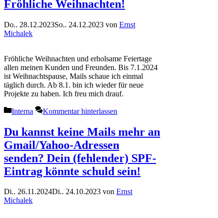
Fröhliche Weihnachten!
Do.. 28.12.2023
So.. 24.12.2023
von
Ernst
Michalek
Fröhliche Weihnachten und erholsame Feiertage
allen meinen Kunden und Freunden. Bis 7.1.2024
ist Weihnachtspause, Mails schaue ich einmal
täglich durch. Ab 8.1. bin ich wieder für neue
Projekte zu haben. Ich freu mich drauf.
Kategorien
Interna
Kommentar hinterlassen
Du kannst keine Mails mehr an
Gmail/Yahoo-Adressen
senden? Dein (fehlender) SPF-
Eintrag könnte schuld sein!
Di.. 26.11.2024
Di.. 24.10.2023
von
Ernst
Michalek