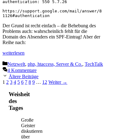
authentication: 550 5.7.26

https://support.google.com/mail/answer/8
1126#authentication
Der Grund ist recht einfach – die Behebung des
Problems auch: wahrscheinlich fehlt für die
Domain des Absenders ein SPF-Eintrag! Aber der
Reihe nach:
weiterlesen
Kategorien
Netzwelt
,
php, htaccess, Server & Co.
,
TechTalk
4 Kommentare
Ältere Beiträge
Seite
Seite
Seite
Seite
Seite
Seite
Seite
Seite
Seite
Seite
1
2
3
4
5
6
7
8
9
…
12
Weiter
→
Weisheit
des
Tages
Große
Geister
diskutieren
über