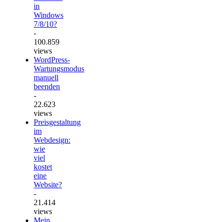
in
Windows
7/8/10?
-
100.859
views
WordPress-
Wartungsmodus
manuell
beenden
-
22.623
views
Preisgestaltung
im
Webdesign:
wie
viel
kostet
eine
Website?
-
21.414
views
Mein