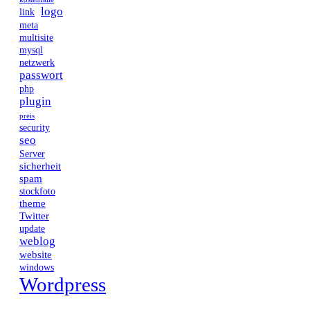
logo
link
meta
multisite
mysql
netzwerk
passwort
php
plugin
preis
security
seo
Server
sicherheit
spam
stockfoto
theme
Twitter
update
weblog
website
windows
Wordpress