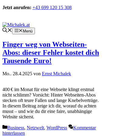
Zum
Jetzt anrufen:
+43 699 120 15 308
Inhalt
springen
Kontakt
Menü
Finger weg von Webseiten-
Abos: dieser Fehler kostet dich
Tausende Euro!
Mo.. 28.4.2025
von
Ernst Michalek
400 € im Monat für eine Webseite klingt erstmal
nicht schlimm? Vorsicht: Hinter Webseiten-Abos
stecken oft teure Fallen und lange Knebelverträge.
In diesem Beitrag zeige ich dir, worauf du achten
musst – und wie du dir eine faire, unabhängige
Website sicherst.
Kategorien
Business
,
Netzwelt
,
WordPress
Kommentar
hinterlassen