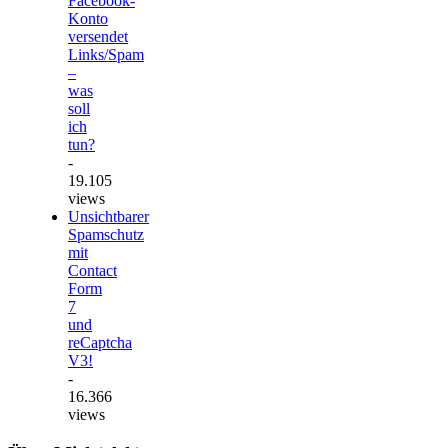
Facebook-
Konto
versendet
Links/Spam
–
was
soll
ich
tun?
-
19.105
views
Unsichtbarer
Spamschutz
mit
Contact
Form
7
und
reCaptcha
V3!
-
16.366
views