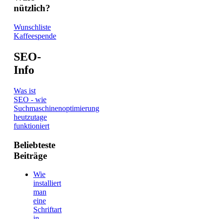
nützlich?
Wunschliste
Kaffeespende
SEO-
Info
Was ist
SEO - wie
Suchmaschinenoptimierung
heutzutage
funktioniert
Beliebteste
Beiträge
Wie
installiert
man
eine
Schriftart
in