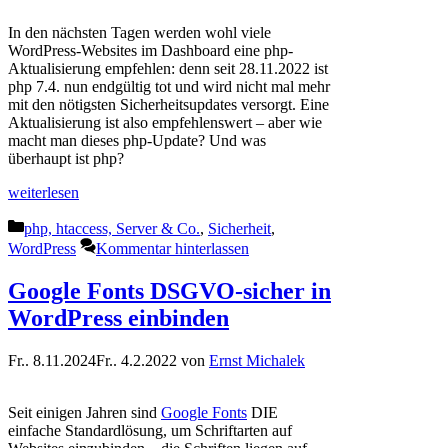
In den nächsten Tagen werden wohl viele
WordPress-Websites im Dashboard eine php-
Aktualisierung empfehlen: denn seit 28.11.2022 ist
php 7.4. nun endgültig tot und wird nicht mal mehr
mit den nötigsten Sicherheitsupdates versorgt. Eine
Aktualisierung ist also empfehlenswert – aber wie
macht man dieses php-Update? Und was
überhaupt ist php?
weiterlesen
Kategorien
php, htaccess, Server & Co.
,
Sicherheit
,
WordPress
Kommentar hinterlassen
Google Fonts DSGVO-sicher in
WordPress einbinden
Fr.. 8.11.2024
Fr.. 4.2.2022
von
Ernst Michalek
Seit einigen Jahren sind
Google Fonts
DIE
einfache Standardlösung, um Schriftarten auf