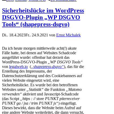
Sicherheitslücke im WordPress
DSGVO-Plugin „WP DSGVO
Tools“ (shapepress-dsgvo)
Di.. 18.4.2023
Fr.. 24.9.2021
von
Ernst Michalek
Da ich heute morgen mittlerweile acht(!) akute
Fälle hatte, bei denen auf Websites Schadcode
ausgeführt wurde: offenbar hat derzeit das
WordPress-DSGVO-Plugin
„WP DSGVO Tools“
von
legalweb.io
(
„shapepress-dsgvo“
), das für die
Erstellung des Impressums, der
Datenschutzerklärung und des Cookiebanners auf
vielen Website eingesetzt wird, eine
Sicherheitslücke. Es wurde bei den betroffenen
Websites unter
„Statistik“
die Funktion
„Matomo
verwenden“
aktiviert und Javascript-Schadcode
(das Script
„https : // store PUNKT piterreceiver
PUNKT ga / jsa / trim PUNKT js“
) eingefügt.
Dieses bewirkt, dass die Website beim Aufruf auf
eine andere Website weiterleitet, die dann versucht,