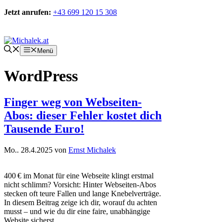
Zum
Jetzt anrufen:
+43 699 120 15 308
Inhalt
springen
Kontakt
Menü
WordPress
Finger weg von Webseiten-
Abos: dieser Fehler kostet dich
Tausende Euro!
Mo.. 28.4.2025
von
Ernst Michalek
400 € im Monat für eine Webseite klingt erstmal
nicht schlimm? Vorsicht: Hinter Webseiten-Abos
stecken oft teure Fallen und lange Knebelverträge.
In diesem Beitrag zeige ich dir, worauf du achten
musst – und wie du dir eine faire, unabhängige
Website sicherst.