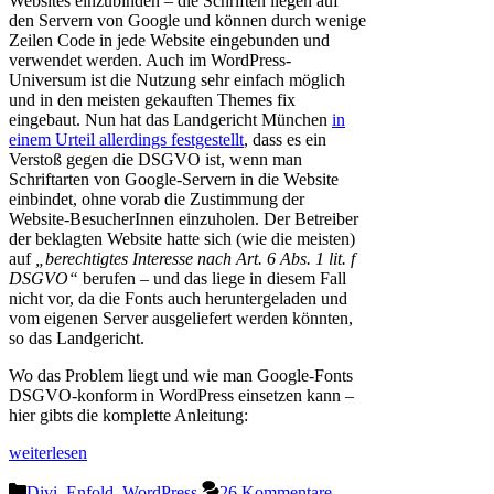
Websites einzubinden – die Schriften liegen auf
den Servern von Google und können durch wenige
Zeilen Code in jede Website eingebunden und
verwendet werden. Auch im WordPress-
Universum ist die Nutzung sehr einfach möglich
und in den meisten gekauften Themes fix
eingebaut. Nun hat das Landgericht München
in
einem Urteil allerdings festgestellt
, dass es ein
Verstoß gegen die DSGVO ist, wenn man
Schriftarten von Google-Servern in die Website
einbindet, ohne vorab die Zustimmung der
Website-BesucherInnen einzuholen. Der Betreiber
der beklagten Website hatte sich (wie die meisten)
auf
„berechtigtes Interesse nach Art. 6 Abs. 1 lit. f
DSGVO“
berufen – und das liege in diesem Fall
nicht vor, da die Fonts auch heruntergeladen und
vom eigenen Server ausgeliefert werden könnten,
so das Landgericht.
Wo das Problem liegt und wie man Google-Fonts
DSGVO-konform in WordPress einsetzen kann –
hier gibts die komplette Anleitung:
weiterlesen
Kategorien
Divi
,
Enfold
,
WordPress
26 Kommentare