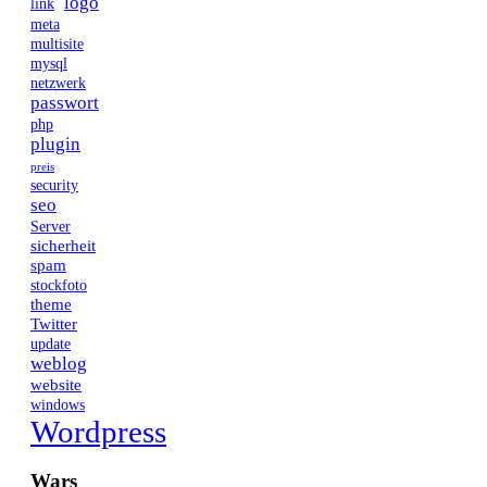
logo
link
meta
multisite
mysql
netzwerk
passwort
php
plugin
preis
security
seo
Server
sicherheit
spam
stockfoto
theme
Twitter
update
weblog
website
windows
Wordpress
Wars