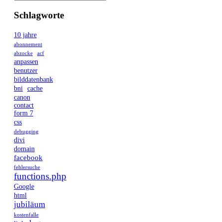
Schlagworte
10 jahre
abonnement
abzocke
acf
anpassen
benutzer
bilddatenbank
bni
cache
canon
contact
form 7
css
debugging
divi
domain
facebook
fehlersuche
functions.php
Google
html
jubiläum
kostenfalle