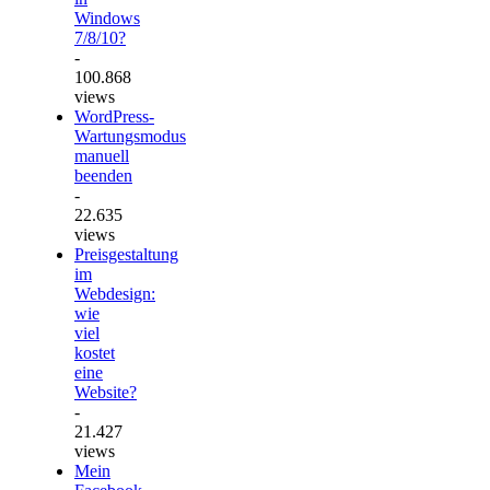
Windows
7/8/10?
-
100.868
views
WordPress-
Wartungsmodus
manuell
beenden
-
22.635
views
Preisgestaltung
im
Webdesign:
wie
viel
kostet
eine
Website?
-
21.427
views
Mein