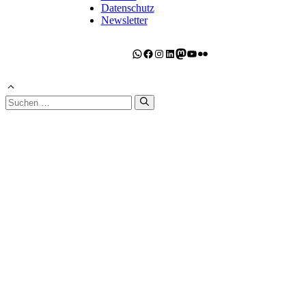
Datenschutz
Newsletter
WhatsApp
Facebook
Instagram
LinkedIn
Mastodon
YouTube
Flickr
Suchen
nach: