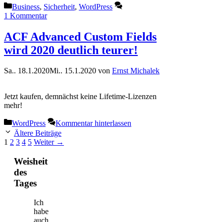
Kategorien
Business
,
Sicherheit
,
WordPress
1 Kommentar
ACF Advanced Custom Fields
wird 2020 deutlich teurer!
Sa.. 18.1.2020
Mi.. 15.1.2020
von
Ernst Michalek
Jetzt kaufen, demnächst keine Lifetime-Lizenzen
mehr!
Kategorien
WordPress
Kommentar hinterlassen
Ältere Beiträge
Seite
Seite
Seite
Seite
Seite
1
2
3
4
5
Weiter
→
Weisheit
des
Tages
Ich
habe
auch