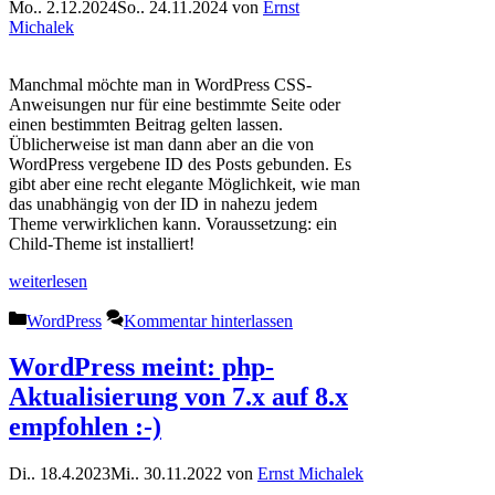
Mo.. 2.12.2024
So.. 24.11.2024
von
Ernst
Michalek
Manchmal möchte man in WordPress CSS-
Anweisungen nur für eine bestimmte Seite oder
einen bestimmten Beitrag gelten lassen.
Üblicherweise ist man dann aber an die von
WordPress vergebene ID des Posts gebunden. Es
gibt aber eine recht elegante Möglichkeit, wie man
das unabhängig von der ID in nahezu jedem
Theme verwirklichen kann. Voraussetzung: ein
Child-Theme ist installiert!
weiterlesen
Kategorien
WordPress
Kommentar hinterlassen
WordPress meint: php-
Aktualisierung von 7.x auf 8.x
empfohlen :-)
Di.. 18.4.2023
Mi.. 30.11.2022
von
Ernst Michalek