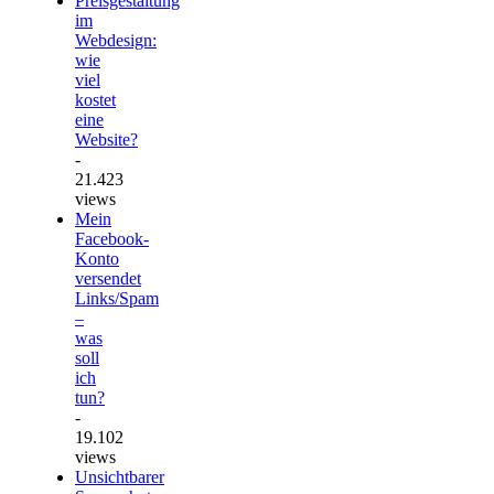
Preisgestaltung
im
Webdesign:
wie
viel
kostet
eine
Website?
-
21.423
views
Mein
Facebook-
Konto
versendet
Links/Spam
–
was
soll
ich
tun?
-
19.102
views
Unsichtbarer