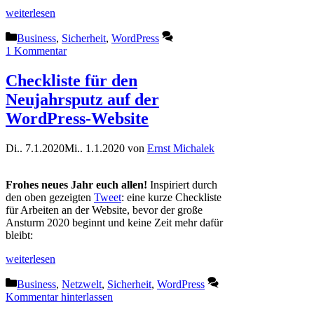
weiterlesen
Kategorien
Business
,
Sicherheit
,
WordPress
1 Kommentar
Checkliste für den
Neujahrsputz auf der
WordPress-Website
Di.. 7.1.2020
Mi.. 1.1.2020
von
Ernst Michalek
Frohes neues Jahr euch allen!
Inspiriert durch
den oben gezeigten
Tweet
: eine kurze Checkliste
für Arbeiten an der Website, bevor der große
Ansturm 2020 beginnt und keine Zeit mehr dafür
bleibt:
weiterlesen
Kategorien
Business
,
Netzwelt
,
Sicherheit
,
WordPress
Kommentar hinterlassen