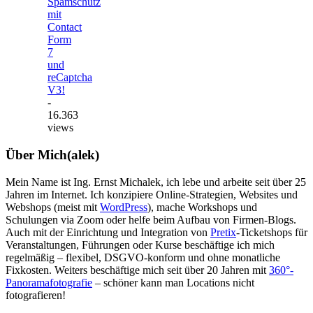
Spamschutz
mit
Contact
Form
7
und
reCaptcha
V3!
-
16.363
views
Über Mich(alek)
Mein Name ist Ing. Ernst Michalek, ich lebe und arbeite seit über 25
Jahren im Internet. Ich konzipiere Online-Strategien, Websites und
Webshops (meist mit
WordPress
), mache Workshops und
Schulungen via Zoom oder helfe beim Aufbau von Firmen-Blogs.
Auch mit der Einrichtung und Integration von
Pretix
-Ticketshops für
Veranstaltungen, Führungen oder Kurse beschäftige ich mich
regelmäßig – flexibel, DSGVO-konform und ohne monatliche
Fixkosten. Weiters beschäftige mich seit über 20 Jahren mit
360°-
Panoramafotografie
– schöner kann man Locations nicht
fotografieren!