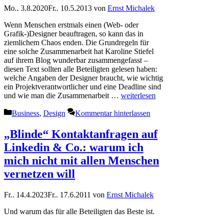
Mo.. 3.8.2020
Fr.. 10.5.2013
von
Ernst Michalek
Wenn Menschen erstmals einen (Web- oder
Grafik-)Designer beauftragen, so kann das in
ziemlichem Chaos enden. Die Grundregeln für
eine solche Zusammenarbeit hat Karoline Stiefel
auf ihrem Blog wunderbar zusammengefasst –
diesen Text sollten alle Beteiligten gelesen haben:
welche Angaben der Designer braucht, wie wichtig
ein Projektverantwortlicher und eine Deadline sind
und wie man die Zusammenarbeit …
weiterlesen
Kategorien
Business
,
Design
Kommentar hinterlassen
„Blinde“ Kontaktanfragen auf
Linkedin & Co.: warum ich
mich nicht mit allen Menschen
vernetzen will
Fr.. 14.4.2023
Fr.. 17.6.2011
von
Ernst Michalek
Und warum das für alle Beteiligten das Beste ist.