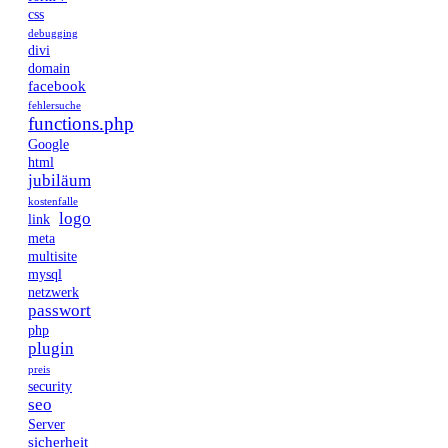
css
debugging
divi
domain
facebook
fehlersuche
functions.php
Google
html
jubiläum
kostenfalle
logo
link
meta
multisite
mysql
netzwerk
passwort
php
plugin
preis
security
seo
Server
sicherheit