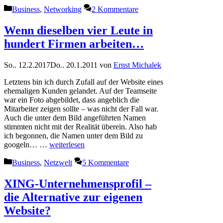
Kategorien
Business
,
Networking
2 Kommentare
Wenn dieselben vier Leute in
hundert Firmen arbeiten…
So.. 12.2.2017
Do.. 20.1.2011
von
Ernst Michalek
Letztens bin ich durch Zufall auf der Website eines
ehemaligen Kunden gelandet. Auf der Teamseite
war ein Foto abgebildet, dass angeblich die
Mitarbeiter zeigen sollte – was nicht der Fall war.
Auch die unter dem Bild angeführten Namen
stimmten nicht mit der Realität überein. Also hab
ich begonnen, die Namen unter dem Bild zu
googeln… …
weiterlesen
Kategorien
Business
,
Netzwelt
5 Kommentare
XING-Unternehmensprofil –
die Alternative zur eigenen
Website?