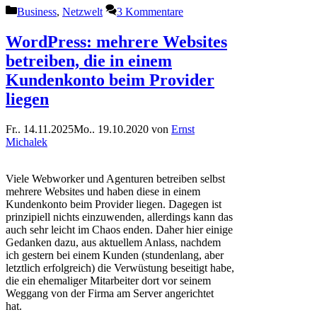
Kategorien
Business
,
Netzwelt
3 Kommentare
WordPress: mehrere Websites
betreiben, die in einem
Kundenkonto beim Provider
liegen
Fr.. 14.11.2025
Mo.. 19.10.2020
von
Ernst
Michalek
Viele Webworker und Agenturen betreiben selbst
mehrere Websites und haben diese in einem
Kundenkonto beim Provider liegen. Dagegen ist
prinzipiell nichts einzuwenden, allerdings kann das
auch sehr leicht im Chaos enden. Daher hier einige
Gedanken dazu, aus aktuellem Anlass, nachdem
ich gestern bei einem Kunden (stundenlang, aber
letztlich erfolgreich) die Verwüstung beseitigt habe,
die ein ehemaliger Mitarbeiter dort vor seinem
Weggang von der Firma am Server angerichtet
hat.