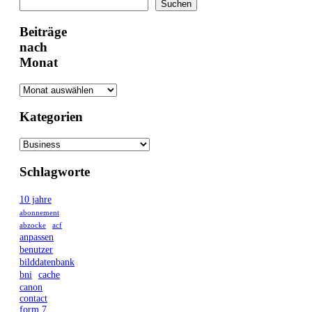
Suchen
Suchen
Beiträge
nach
Monat
Kategorien
Schlagworte
10 jahre
abonnement
abzocke
acf
anpassen
benutzer
bilddatenbank
bni
cache
canon
contact
form 7