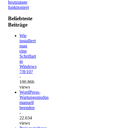
heutzutage
funktioniert
Beliebteste
Beiträge
Wie
installiert
man
eine
Schriftart
in
Windows
7/8/10?
-
100.866
views
WordPress-
Wartungsmodus
manuell
beenden
-
22.634
views