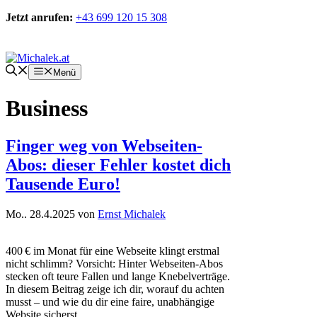
Zum
Jetzt anrufen:
+43 699 120 15 308
Inhalt
springen
Kontakt
Menü
Business
Finger weg von Webseiten-
Abos: dieser Fehler kostet dich
Tausende Euro!
Mo.. 28.4.2025
von
Ernst Michalek
400 € im Monat für eine Webseite klingt erstmal
nicht schlimm? Vorsicht: Hinter Webseiten-Abos
stecken oft teure Fallen und lange Knebelverträge.
In diesem Beitrag zeige ich dir, worauf du achten
musst – und wie du dir eine faire, unabhängige
Website sicherst.