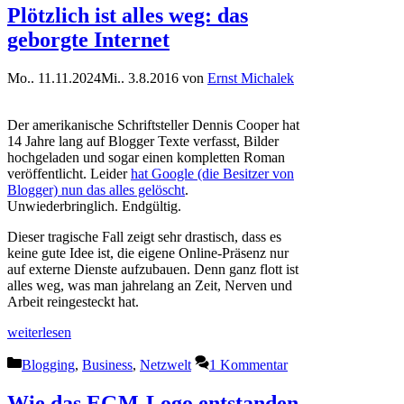
Plötzlich ist alles weg: das
geborgte Internet
Mo.. 11.11.2024
Mi.. 3.8.2016
von
Ernst Michalek
Der amerikanische Schriftsteller Dennis Cooper hat
14 Jahre lang auf Blogger Texte verfasst, Bilder
hochgeladen und sogar einen kompletten Roman
veröffentlicht. Leider
hat Google (die Besitzer von
Blogger) nun das alles gelöscht
.
Unwiederbringlich. Endgültig.
Dieser tragische Fall zeigt sehr drastisch, dass es
keine gute Idee ist, die eigene Online-Präsenz nur
auf externe Dienste aufzubauen. Denn ganz flott ist
alles weg, was man jahrelang an Zeit, Nerven und
Arbeit reingesteckt hat.
weiterlesen
Kategorien
Blogging
,
Business
,
Netzwelt
1 Kommentar
Wie das EGM-Logo entstanden