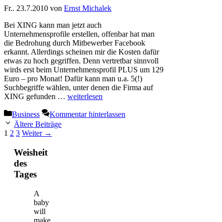
Fr.. 23.7.2010
von
Ernst Michalek
Bei XING kann man jetzt auch
Unternehmensprofile erstellen, offenbar hat man
die Bedrohung durch Mitbewerber Facebook
erkannt. Allerdings scheinen mir die Kosten dafür
etwas zu hoch gegriffen. Denn vertretbar sinnvoll
wirds erst beim Unternehmensprofil PLUS um 129
Euro – pro Monat! Dafür kann man u.a. 5(!)
Suchbegriffe wählen, unter denen die Firma auf
XING gefunden …
weiterlesen
Kategorien
Business
Kommentar hinterlassen
Ältere Beiträge
Seite
Seite
Seite
1
2
3
Weiter
→
Weisheit
des
Tages
A
baby
will
make