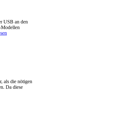
per USB an den
n-Modellen
esen
, als die nötigen
en. Da diese