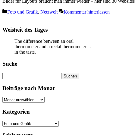
Bilder für Layouts braucht man immer wieder – hier sind 30 Website
Kategorien
Foto und Grafik
,
Netzwelt
Kommentar hinterlassen
Weisheit des Tages
The difference between an oral
thermometer and a rectal thermometer is
in the taste.
Suche
Suchen
Suchen
Beiträge nach Monat
Kategorien