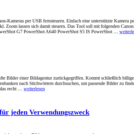
on-Kameras per USB fernsteuern. Einfach eine unterstützte Kamera 
kl. Zoom lassen sich damit steuern. Das Tool soll mit folgenden Cano
PowerShot G7 PowerShot A640 PowerShot S5 IS PowerShot …
weiterl
e Bilder einer Bildagentur zurückgegriffen. Kommt schließlich billiger
atenbanken nach Stichwörtern durchsuchen, um passende Bilder zu find
l das recht …
weiterlesen
s für jeden Verwendungszweck