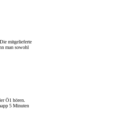
ie mitgelieferte
wenn man sowohl
der Ö1 hören.
knapp 5 Minuten