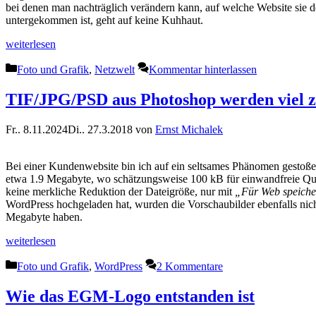
bei denen man nachträglich verändern kann, auf welche Website sie d
untergekommen ist, geht auf keine Kuhhaut.
weiterlesen
Kategorien
Foto und Grafik
,
Netzwelt
Kommentar hinterlassen
TIF/JPG/PSD aus Photoshop werden viel zu 
Fr.. 8.11.2024
Di.. 27.3.2018
von
Ernst Michalek
Bei einer Kundenwebsite bin ich auf ein seltsames Phänomen gestoße
etwa 1.9 Megabyte, wo schätzungsweise 100 kB für einwandfreie Quali
keine merkliche Reduktion der Dateigröße, nur mit
„Für Web speich
WordPress hochgeladen hat, wurden die Vorschaubilder ebenfalls nicht 
Megabyte haben.
weiterlesen
Kategorien
Foto und Grafik
,
WordPress
2 Kommentare
Wie das EGM-Logo entstanden ist