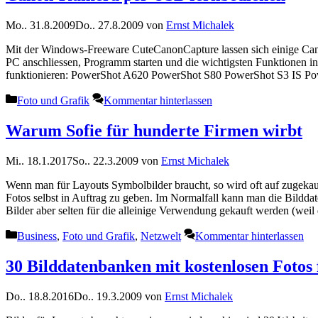
Mo.. 31.8.2009
Do.. 27.8.2009
von
Ernst Michalek
Mit der Windows-Freeware CuteCanonCapture lassen sich einige Can
PC anschliessen, Programm starten und die wichtigsten Funktionen in
funktionieren: PowerShot A620 PowerShot S80 PowerShot S3 IS 
Kategorien
Foto und Grafik
Kommentar hinterlassen
Warum Sofie für hunderte Firmen wirbt
Mi.. 18.1.2017
So.. 22.3.2009
von
Ernst Michalek
Wenn man für Layouts Symbolbilder braucht, so wird oft auf zugekauft
Fotos selbst in Auftrag zu geben. Im Normalfall kann man die Bildd
Bilder aber selten für die alleinige Verwendung gekauft werden (wei
Kategorien
Business
,
Foto und Grafik
,
Netzwelt
Kommentar hinterlassen
30 Bilddatenbanken mit kostenlosen Foto
Do.. 18.8.2016
Do.. 19.3.2009
von
Ernst Michalek