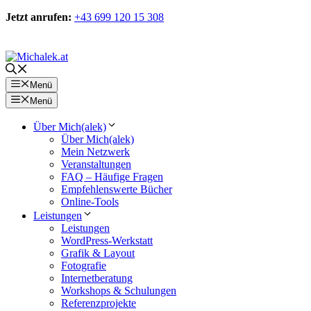
Zum
Jetzt anrufen:
+43 699 120 15 308
Inhalt
springen
Kontakt
Menü
Menü
Über Mich(alek)
Über Mich(alek)
Mein Netzwerk
Veranstaltungen
FAQ – Häufige Fragen
Empfehlenswerte Bücher
Online-Tools
Leistungen
Leistungen
WordPress-Werkstatt
Grafik & Layout
Fotografie
Internetberatung
Workshops & Schulungen
Referenzprojekte