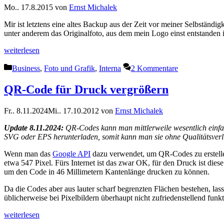
Mo.. 17.8.2015
von
Ernst Michalek
Mir ist letztens eine altes Backup aus der Zeit vor meiner Selbständi
unter anderem das Originalfoto, aus dem mein Logo einst entstanden 
weiterlesen
Kategorien
Business
,
Foto und Grafik
,
Interna
2 Kommentare
QR-Code für Druck vergrößern
Fr.. 8.11.2024
Mi.. 17.10.2012
von
Ernst Michalek
Update 8.11.2024:
QR-Codes kann man mittlerweile wesentlich einfa
SVG oder EPS herunterladen, somit kann man sie ohne Qualitätsverlus
Wenn man das
Google API
dazu verwendet, um QR-Codes zu erstellen
etwa 547 Pixel. Fürs Internet ist das zwar OK, für den Druck ist die
um den Code in 46 Millimetern Kantenlänge drucken zu können.
Da die Codes aber aus lauter scharf begrenzten Flächen bestehen, lass
üblicherweise bei Pixelbildern überhaupt nicht zufriedenstellend funkti
weiterlesen