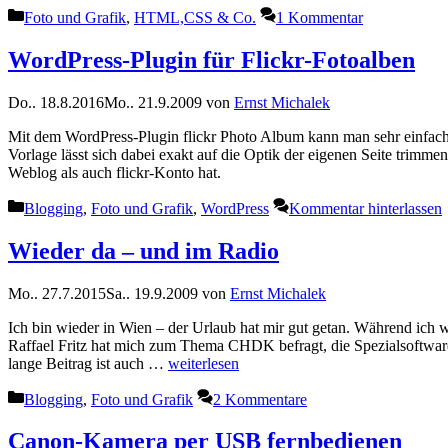
Kategorien
Foto und Grafik
,
HTML,CSS & Co.
1 Kommentar
WordPress-Plugin für Flickr-Fotoalben
Do.. 18.8.2016
Mo.. 21.9.2009
von
Ernst Michalek
Mit dem WordPress-Plugin flickr Photo Album kann man sehr einfach 
Vorlage lässt sich dabei exakt auf die Optik der eigenen Seite tri
Weblog als auch flickr-Konto hat.
Kategorien
Blogging
,
Foto und Grafik
,
WordPress
Kommentar hinterlassen
Wieder da – und im Radio
Mo.. 27.7.2015
Sa.. 19.9.2009
von
Ernst Michalek
Ich bin wieder in Wien – der Urlaub hat mir gut getan. Während ich 
Raffael Fritz hat mich zum Thema CHDK befragt, die Spezialsoftwar
lange Beitrag ist auch …
weiterlesen
Kategorien
Blogging
,
Foto und Grafik
2 Kommentare
Canon-Kamera per USB fernbedienen