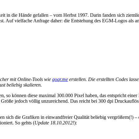
gkeit in die Hände gefallen – vom Herbst 1997. Darin fanden sich ziemli
ist. Auf vielfache Anfrage daher: die Entstehung des EGM-Logos als an
cher mit Online-Tools wie
goqr.me
erstellen. Die erstellten Codes lass
t beliebig skalieren.
, so können diese maximal 300.000 Pixel haben, das entspricht einer
se Größe jedoch völlig unzureichend. Das reicht bei 300 dpi Druckauflö
en sich die Grafiken in einwandfreier Qualität beliebig vergrößern(!) –
oniert. So gehts (
Update 18.10.2012!
):