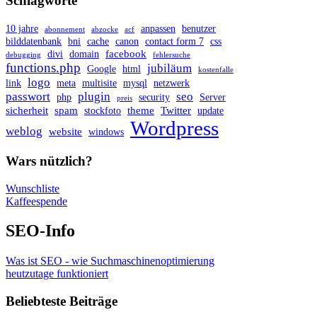
Schlagworte
10 jahre
anpassen
benutzer
abonnement
abzocke
acf
bilddatenbank
bni
cache
canon
contact form 7
css
facebook
divi
domain
debugging
fehlersuche
functions.php
jubiläum
Google
html
kostenfalle
logo
link
meta
multisite
mysql
netzwerk
passwort
plugin
seo
php
security
Server
preis
sicherheit
spam
theme
Twitter
stockfoto
update
Wordpress
weblog
website
windows
Wars nützlich?
Wunschliste
Kaffeespende
SEO-Info
Was ist SEO - wie Suchmaschinenoptimierung
heutzutage funktioniert
Beliebteste Beiträge