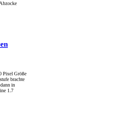
n Abzocke
ren
0 Pixel Größe
stufe brachte
 dann in
ine 1.7