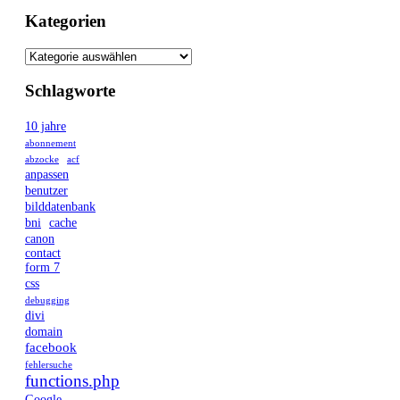
Kategorien
Schlagworte
10 jahre
abonnement
abzocke
acf
anpassen
benutzer
bilddatenbank
bni
cache
canon
contact
form 7
css
debugging
divi
domain
facebook
fehlersuche
functions.php
Google