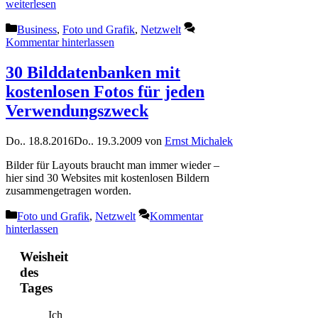
weiterlesen
Kategorien
Business
,
Foto und Grafik
,
Netzwelt
Kommentar hinterlassen
30 Bilddatenbanken mit
kostenlosen Fotos für jeden
Verwendungszweck
Do.. 18.8.2016
Do.. 19.3.2009
von
Ernst Michalek
Bilder für Layouts braucht man immer wieder –
hier sind 30 Websites mit kostenlosen Bildern
zusammengetragen worden.
Kategorien
Foto und Grafik
,
Netzwelt
Kommentar
hinterlassen
Weisheit
des
Tages
Ich