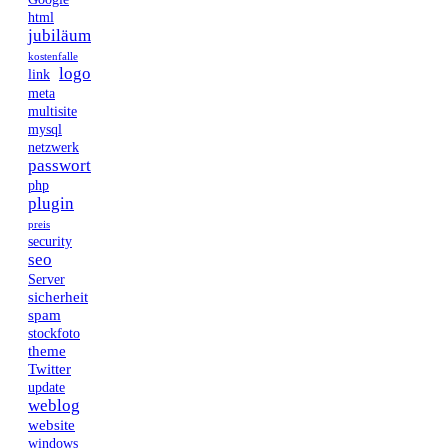
html
jubiläum
kostenfalle
logo
link
meta
multisite
mysql
netzwerk
passwort
php
plugin
preis
security
seo
Server
sicherheit
spam
stockfoto
theme
Twitter
update
weblog
website
windows