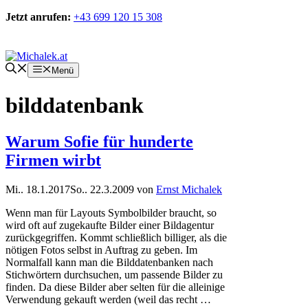
Zum
Jetzt anrufen:
+43 699 120 15 308
Inhalt
springen
Kontakt
Menü
bilddatenbank
Warum Sofie für hunderte
Firmen wirbt
Mi.. 18.1.2017
So.. 22.3.2009
von
Ernst Michalek
Wenn man für Layouts Symbolbilder braucht, so
wird oft auf zugekaufte Bilder einer Bildagentur
zurückgegriffen. Kommt schließlich billiger, als die
nötigen Fotos selbst in Auftrag zu geben. Im
Normalfall kann man die Bilddatenbanken nach
Stichwörtern durchsuchen, um passende Bilder zu
finden. Da diese Bilder aber selten für die alleinige
Verwendung gekauft werden (weil das recht …