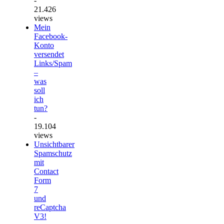
-
21.426
views
Mein
Facebook-
Konto
versendet
Links/Spam
–
was
soll
ich
tun?
-
19.104
views
Unsichtbarer
Spamschutz
mit
Contact
Form
7
und
reCaptcha
V3!