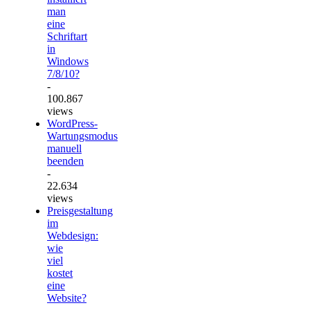
man
eine
Schriftart
in
Windows
7/8/10?
-
100.867
views
WordPress-
Wartungsmodus
manuell
beenden
-
22.634
views
Preisgestaltung
im
Webdesign:
wie
viel
kostet
eine
Website?