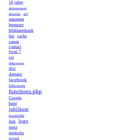
10 jahre
abonnement
abzocke
acf
anpassen
benutzer
bilddatenbank
bni
cache
canon
contact
form 7
css
debugging
divi
domain
facebook
fehlersuche
functions.php
Google
html
jubiläum
kostenfalle
logo
link
meta
multisite
mysql