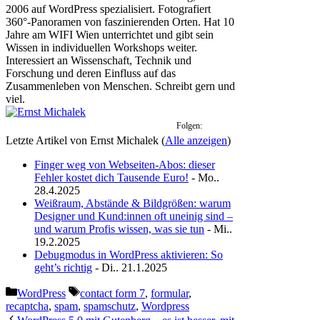
2006 auf WordPress spezialisiert. Fotografiert
360°-Panoramen von faszinierenden Orten. Hat 10
Jahre am WIFI Wien unterrichtet und gibt sein
Wissen in individuellen Workshops weiter.
Interessiert an Wissenschaft, Technik und
Forschung und deren Einfluss auf das
Zusammenleben von Menschen. Schreibt gern und
viel.
Folgen:
Letzte Artikel von Ernst Michalek
(
Alle anzeigen
)
Finger weg von Webseiten-Abos: dieser
Fehler kostet dich Tausende Euro!
- Mo..
28.4.2025
Weißraum, Abstände & Bildgrößen: warum
Designer und Kund:innen oft uneinig sind –
und warum Profis wissen, was sie tun
- Mi..
19.2.2025
Debugmodus in WordPress aktivieren: So
geht’s richtig
- Di.. 21.1.2025
Kategorien
Schlagwörter
WordPress
contact form 7
,
formular
,
recaptcha
,
spam
,
spamschutz
,
Wordpress