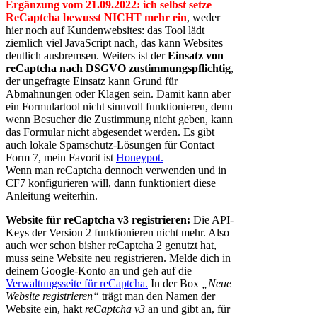
Ergänzung vom 21.09.2022: ich selbst setze
ReCaptcha bewusst NICHT mehr ein
, weder
hier noch auf Kundenwebsites: das Tool lädt
ziemlich viel JavaScript nach, das kann Websites
deutlich ausbremsen. Weiters ist der
Einsatz von
reCaptcha nach DSGVO zustimmungspflichtig
,
der ungefragte Einsatz kann Grund für
Abmahnungen oder Klagen sein. Damit kann aber
ein Formulartool nicht sinnvoll funktionieren, denn
wenn Besucher die Zustimmung nicht geben, kann
das Formular nicht abgesendet werden. Es gibt
auch lokale Spamschutz-Lösungen für Contact
Form 7, mein Favorit ist
Honeypot.
Wenn man reCaptcha dennoch verwenden und in
CF7 konfigurieren will, dann funktioniert diese
Anleitung weiterhin.
Website für reCaptcha v3 registrieren:
Die API-
Keys der Version 2 funktionieren nicht mehr. Also
auch wer schon bisher reCaptcha 2 genutzt hat,
muss seine Website neu registrieren. Melde dich in
deinem Google-Konto an und geh auf die
Verwaltungsseite für reCaptcha.
In der Box
„Neue
Website registrieren“
trägt man den Namen der
Website ein, hakt
reCaptcha v3
an und gibt an, für