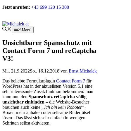
Zum
Jetzt anrufen:
+43 699 120 15 308
Inhalt
springen
Kontakt
Menü
Unsichtbarer Spamschutz mit
Contact Form 7 und reCaptcha
V3!
Mi.. 21.9.2022
So.. 16.12.2018
von
Ernst Michalek
Das beliebte Formularplugin
Contact Form 7
für
WordPress hat in der aktuellsten Version 5.1 eine
sehr interessante Zusatzfunktion bekommen: man
kann nun den
Spamschutz reCaptcha völlig
unsichtbar einbinden
– die Website-Besucher
brauchen auch keine
„Ich bin kein Roboter“
-
Boxen mehr anhaken oder seltsame Bilderrätsel
lösen. Das lässt sich sehr einfach in wenigen
Schritten selbst aktivieren: