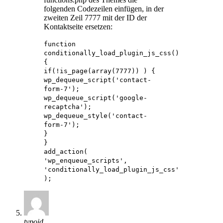
folgenden Codezeilen einfügen, in der
zweiten Zeil 7777 mit der ID der
Kontaktseite ersetzen:
function
conditionally_load_plugin_js_css()
{
if(!is_page(array(7777)) ) {
wp_dequeue_script('contact-
form-7');
wp_dequeue_script('google-
recaptcha');
wp_dequeue_style('contact-
form-7');
}
}
add_action(
'wp_enqueue_scripts',
'conditionally_load_plugin_js_css'
);
typoid