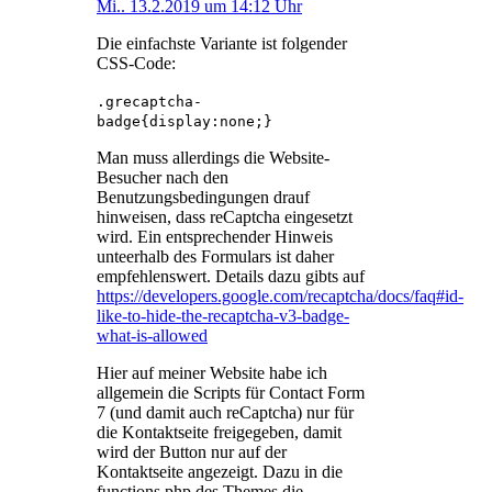
Mi.. 13.2.2019 um 14:12 Uhr
Die einfachste Variante ist folgender
CSS-Code:
.grecaptcha-
badge{display:none;}
Man muss allerdings die Website-
Besucher nach den
Benutzungsbedingungen drauf
hinweisen, dass reCaptcha eingesetzt
wird. Ein entsprechender Hinweis
unteerhalb des Formulars ist daher
empfehlenswert. Details dazu gibts auf
https://developers.google.com/recaptcha/docs/faq#id-
like-to-hide-the-recaptcha-v3-badge-
what-is-allowed
Hier auf meiner Website habe ich
allgemein die Scripts für Contact Form
7 (und damit auch reCaptcha) nur für
die Kontaktseite freigegeben, damit
wird der Button nur auf der
Kontaktseite angezeigt. Dazu in die
functions.php des Themes die