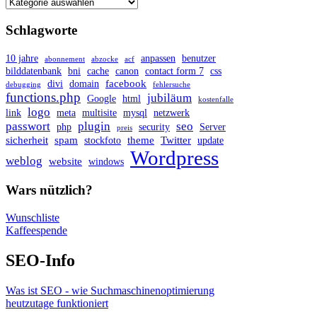
Schlagworte
10 jahre
anpassen
benutzer
abonnement
abzocke
acf
bilddatenbank
bni
cache
canon
contact form 7
css
facebook
divi
domain
debugging
fehlersuche
functions.php
jubiläum
Google
html
kostenfalle
logo
link
meta
multisite
mysql
netzwerk
passwort
plugin
seo
php
security
Server
preis
sicherheit
spam
theme
Twitter
stockfoto
update
Wordpress
weblog
website
windows
Wars nützlich?
Wunschliste
Kaffeespende
SEO-Info
Was ist SEO - wie Suchmaschinenoptimierung
heutzutage funktioniert