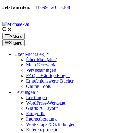
Zum
Jetzt anrufen:
+43 699 120 15 308
Inhalt
springen
Kontakt
Menü
Menü
Über Mich(alek)
Über Mich(alek)
Mein Netzwerk
Veranstaltungen
FAQ – Häufige Fragen
Empfehlenswerte Bücher
Online-Tools
Leistungen
Leistungen
WordPress-Werkstatt
Grafik & Layout
Fotografie
Internetberatung
Workshops & Schulungen
Referenzprojekte