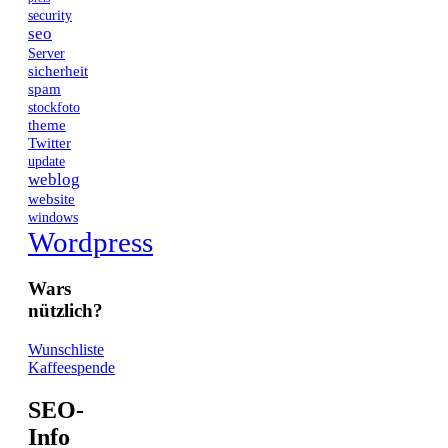
security
seo
Server
sicherheit
spam
stockfoto
theme
Twitter
update
weblog
website
windows
Wordpress
Wars
nützlich?
Wunschliste
Kaffeespende
SEO-
Info