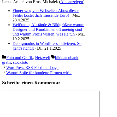
Letzte Artikel von Ernst Michalek
(
Alle anzeigen
)
Finger weg von Webseiten-Abos: dieser
Fehler kostet dich Tausende Euro!
- Mo..
28.4.2025
Weißraum, Abstände & Bildgrößen: warum
Designer und Kund:innen oft uneinig sind –
und warum Profis wissen, was sie tun
- Mi..
19.2.2025
Debugmodus in WordPress aktivieren: So
geht’s richtig
- Di.. 21.1.2025
Kategorien
Schlagwörter
Foto und Grafik
,
Netzwelt
bilddatenbank
,
gratis
,
stockfoto
WordPress-RSS-Feed mit Logo
Warum Sofie für hunderte Firmen wirbt
Schreibe einen Kommentar
Kommentar