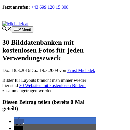
Zum
Jetzt anrufen:
+43 699 120 15 308
Inhalt
springen
Kontakt
Menü
30 Bilddatenbanken mit
kostenlosen Fotos für jeden
Verwendungszweck
Do.. 18.8.2016
Do.. 19.3.2009
von
Ernst Michalek
Bilder für Layouts braucht man immer wieder –
hier sind
30 Websites mit kostenlosen Bildern
zusammengetragen worden.
Diesen Beitrag teilen (bereits
0
Mal
geteilt)