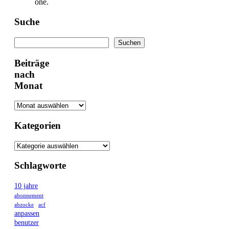
one.
Suche
Suchen
Suchen
Beiträge
nach
Monat
Kategorien
Schlagworte
10 jahre
abonnement
abzocke
acf
anpassen
benutzer