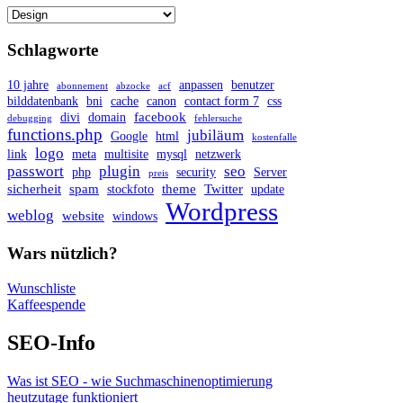
Schlagworte
10 jahre
anpassen
benutzer
abonnement
abzocke
acf
bilddatenbank
bni
cache
canon
contact form 7
css
facebook
divi
domain
debugging
fehlersuche
functions.php
jubiläum
Google
html
kostenfalle
logo
link
meta
multisite
mysql
netzwerk
passwort
plugin
seo
php
security
Server
preis
sicherheit
spam
theme
Twitter
stockfoto
update
Wordpress
weblog
website
windows
Wars nützlich?
Wunschliste
Kaffeespende
SEO-Info
Was ist SEO - wie Suchmaschinenoptimierung
heutzutage funktioniert