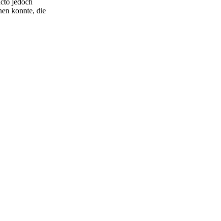
acto jedoch
hen konnte, die