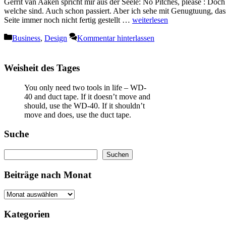
Gerrit van Aaken spricht mir aus der Seele: No Pitches, please : Doch 
welche sind. Auch schon passiert. Aber ich sehe mit Genugtuung, das
Seite immer noch nicht fertig gestellt …
weiterlesen
Kategorien
Business
,
Design
Kommentar hinterlassen
Weisheit des Tages
You only need two tools in life – WD-
40 and duct tape. If it doesn’t move and
should, use the WD-40. If it shouldn’t
move and does, use the duct tape.
Suche
Suchen
Suchen
Beiträge nach Monat
Kategorien