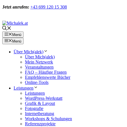
Zum
Jetzt anrufen:
+43 699 120 15 308
Inhalt
springen
Kontakt
Menü
Menü
Über Mich(alek)
Über Mich(alek)
Mein Netzwerk
Veranstaltungen
FAQ – Häufige Fragen
Empfehlenswerte Bücher
Online-Tools
Leistungen
Leistungen
WordPress-Werkstatt
Grafik & Layout
Fotografie
Internetberatung
Workshops & Schulungen
Referenzprojekte