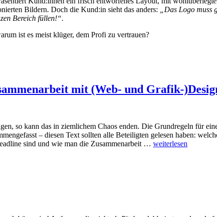
räsentiert Kund:innen ein frisch entworfenes Layout, mit wohlüberlegt
ierten Bildern. Doch die Kund:in sieht das anders:
„Das Logo muss g
zen Bereich füllen!“
.
rum ist es meist klüger, dem Profi zu vertrauen?
usammenarbeit mit (Web- und Grafik-)Desi
gen, so kann das in ziemlichem Chaos enden. Die Grundregeln für ein
engefasst – diesen Text sollten alle Beteiligten gelesen haben: welc
e Deadline sind und wie man die Zusammenarbeit …
weiterlesen