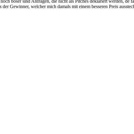
noch böser sind Anfragen, die nicht als Pitches deklariert werden, de f
s der Gewinner, welcher mich damals mit einem besseren Preis ausstec