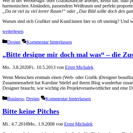
Wer in der Webdesign- oder Grafikbranche arbeitet, kennt das: man p
harmonischen Abständen, passendem Weißraum und perfekt proportion
„Da ist viel zu viel leerer Raum!“
oder
„Das Bild sollte doch den gan
Warum sind sich Grafiker und Kund:innen hier so oft uneinig? Und wa
weiterlesen
Kategorien
Design
Kommentar hinterlassen
„Bitte designe mir doch mal was“ – die Z
Mo.. 3.8.2020
Fr.. 10.5.2013
von
Ernst Michalek
Wenn Menschen erstmals einen (Web- oder Grafik-)Designer beauftra
Zusammenarbeit hat Karoline Stiefel auf ihrem Blog wunderbar zusamm
Designer braucht, wie wichtig ein Projektverantwortlicher und ein
Kategorien
Business
,
Design
Kommentar hinterlassen
Bitte keine Pitches
Mi.. 4.7.2018
Mo.. 1.9.2008
von
Ernst Michalek