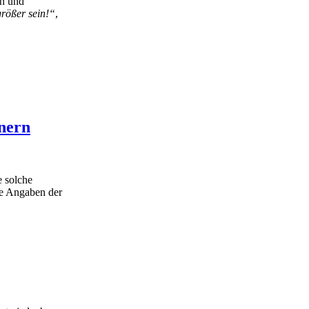
en und
rößer sein!“
,
gnern
e solche
he Angaben der