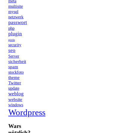
meta
multisite
mysql
netzwerk
passwort
php
plugin
preis
security
seo
Server
sicherheit
spam
stockfoto
theme
Twitter
update
weblog
website
windows
Wordpress
Wars
nützlich?