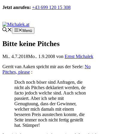
Zum
Jetzt anrufen:
+43 699 120 15 308
Inhalt
springen
Kontakt
Menü
Bitte keine Pitches
Mi.. 4.7.2018
Mo.. 1.9.2008
von
Ernst Michalek
Gerrit van Aaken spricht mir aus der Seele:
No
Pitches, please
:
Doch noch böser sind Anfragen, die
nicht als Pitches deklariert werden, de
facto jedoch welche sind. Auch schon
passiert. Aber ich sehe mit
Genugtuung, dass der Gewinner,
welcher mich damals mit einem
besseren Preis ausstechen konnte, die
Seite immer noch nicht fertig gestellt
hat. Stümper!