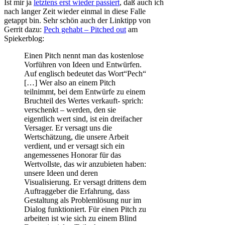
Ist mir ja
letztens erst wieder passiert
, daß auch ich
nach langer Zeit wieder einmal in diese Falle
getappt bin. Sehr schön auch der Linktipp von
Gerrit dazu:
Pech gehabt – Pitched out
am
Spiekerblog:
Einen Pitch nennt man das kostenlose
Vorführen von Ideen und Entwürfen.
Auf englisch bedeutet das Wort“Pech“
[…] Wer also an einem Pitch
teilnimmt, bei dem Entwürfe zu einem
Bruchteil des Wertes verkauft- sprich:
verschenkt – werden, den sie
eigentlich wert sind, ist ein dreifacher
Versager. Er versagt uns die
Wertschätzung, die unsere Arbeit
verdient, und er versagt sich ein
angemessenes Honorar für das
Wertvollste, das wir anzubieten haben:
unsere Ideen und deren
Visualisierung. Er versagt drittens dem
Auftraggeber die Erfahrung, dass
Gestaltung als Problemlösung nur im
Dialog funktioniert. Für einen Pitch zu
arbeiten ist wie sich zu einem Blind