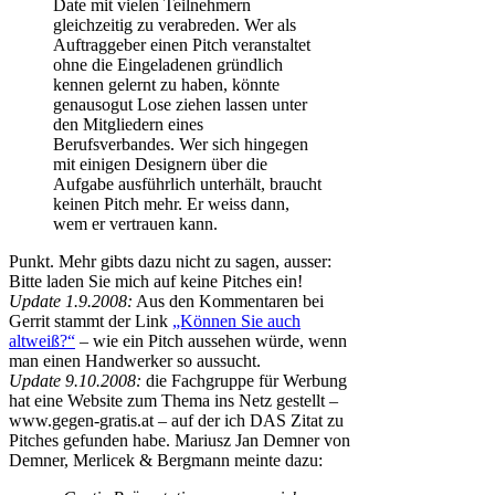
Date mit vielen Teilnehmern
gleichzeitig zu verabreden. Wer als
Auftraggeber einen Pitch veranstaltet
ohne die Eingeladenen gründlich
kennen gelernt zu haben, könnte
genausogut Lose ziehen lassen unter
den Mitgliedern eines
Berufsverbandes. Wer sich hingegen
mit einigen Designern über die
Aufgabe ausführlich unterhält, braucht
keinen Pitch mehr. Er weiss dann,
wem er vertrauen kann.
Punkt. Mehr gibts dazu nicht zu sagen, ausser:
Bitte laden Sie mich auf keine Pitches ein!
Update 1.9.2008:
Aus den Kommentaren bei
Gerrit stammt der Link
„Können Sie auch
altweiß?“
– wie ein Pitch aussehen würde, wenn
man einen Handwerker so aussucht.
Update 9.10.2008:
die Fachgruppe für Werbung
hat eine Website zum Thema ins Netz gestellt –
www.gegen-gratis.at
– auf der ich DAS Zitat zu
Pitches gefunden habe. Mariusz Jan Demner von
Demner, Merlicek & Bergmann meinte dazu: