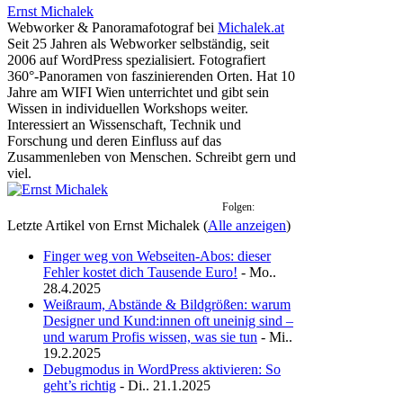
Ernst Michalek
Webworker & Panoramafotograf
bei
Michalek.at
Seit 25 Jahren als Webworker selbständig, seit
2006 auf WordPress spezialisiert. Fotografiert
360°-Panoramen von faszinierenden Orten. Hat 10
Jahre am WIFI Wien unterrichtet und gibt sein
Wissen in individuellen Workshops weiter.
Interessiert an Wissenschaft, Technik und
Forschung und deren Einfluss auf das
Zusammenleben von Menschen. Schreibt gern und
viel.
Folgen:
Letzte Artikel von Ernst Michalek
(
Alle anzeigen
)
Finger weg von Webseiten-Abos: dieser
Fehler kostet dich Tausende Euro!
- Mo..
28.4.2025
Weißraum, Abstände & Bildgrößen: warum
Designer und Kund:innen oft uneinig sind –
und warum Profis wissen, was sie tun
- Mi..
19.2.2025
Debugmodus in WordPress aktivieren: So
geht’s richtig
- Di.. 21.1.2025