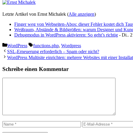
Letzte Artikel von Ernst Michalek
(
Alle anzeigen
)
Finger weg von Webseiten-Abos: dieser Fehler kostet dich Tau
Weißraum, Abstände & Bildgrößen: warum Designer und Kund:in
Debugmodus in WordPress aktivieren: So geht’s richtig
- Di.. 
Kategorien
Schlagwörter
WordPress
functions.php
,
Wordpress
SSL-Erneuerung erforderlich – Spam oder nicht?
WordPress Multisite einrichten: mehrere Websites mit einer Installat
Schreibe einen Kommentar
Kommentar
Name
E-
Mail-