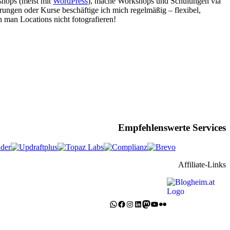
bshops (meist mit
WordPress
), mache Workshops und Schulungen via
rungen oder Kurse beschäftige ich mich regelmäßig – flexibel,
 man Locations nicht fotografieren!
Empfehlenswerte Services
Affiliate-Links
WhatsApp
Facebook
Instagram
LinkedIn
Mastodon
YouTube
Flickr