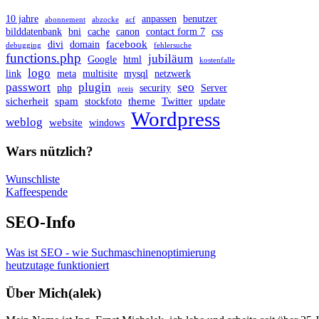
10 jahre
anpassen
benutzer
abonnement
abzocke
acf
bilddatenbank
bni
cache
canon
contact form 7
css
facebook
divi
domain
debugging
fehlersuche
functions.php
jubiläum
Google
html
kostenfalle
logo
link
meta
multisite
mysql
netzwerk
passwort
plugin
seo
php
security
Server
preis
sicherheit
spam
theme
Twitter
stockfoto
update
Wordpress
weblog
website
windows
Wars nützlich?
Wunschliste
Kaffeespende
SEO-Info
Was ist SEO - wie Suchmaschinenoptimierung
heutzutage funktioniert
Über Mich(alek)