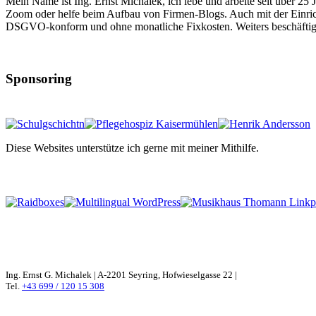
Mein Name ist Ing. Ernst Michalek, ich lebe und arbeite seit über 25
Zoom oder helfe beim Aufbau von Firmen-Blogs. Auch mit der Einri
DSGVO-konform und ohne monatliche Fixkosten. Weiters beschäftige
Sponsoring
Diese Websites unterstütze ich gerne mit meiner Mithilfe.
Ing. Ernst G. Michalek | A-2201 Seyring, Hofwieselgasse 22 |
Tel.
+43 699 / 120 15 308