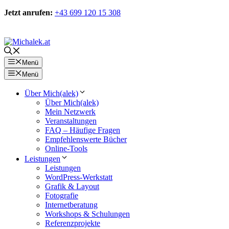
Zum
Jetzt anrufen:
+43 699 120 15 308
Inhalt
springen
Kontakt
Menü
Menü
Über Mich(alek)
Über Mich(alek)
Mein Netzwerk
Veranstaltungen
FAQ – Häufige Fragen
Empfehlenswerte Bücher
Online-Tools
Leistungen
Leistungen
WordPress-Werkstatt
Grafik & Layout
Fotografie
Internetberatung
Workshops & Schulungen
Referenzprojekte