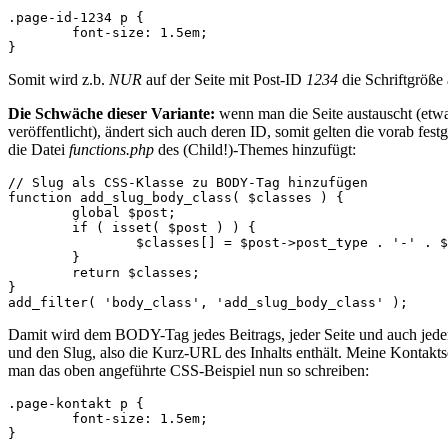
.page-id-1234 p {

        font-size: 1.5em;

}
Somit wird z.b.
NUR
auf der Seite mit Post-ID
1234
die Schriftgröße
Die Schwäche dieser Variante:
wenn man die Seite austauscht (etwa
veröffentlicht), ändert sich auch deren ID, somit gelten die vorab fes
die Datei
functions.php
des (Child!)-Themes hinzufügt:
// Slug als CSS-Klasse zu BODY-Tag hinzufügen

function add_slug_body_class( $classes ) {

	global $post;

	if ( isset( $post ) ) {

		$classes[] = $post->post_type . '-' . $post->post_name;

	}

	return $classes;

}

add_filter( 'body_class', 'add_slug_body_class' );
Damit wird dem BODY-Tag jedes Beitrags, jeder Seite und auch jedem 
und den Slug, also die Kurz-URL des Inhalts enthält. Meine Kontak
man das oben angeführte CSS-Beispiel nun so schreiben:
.page-kontakt p {

        font-size: 1.5em;

}