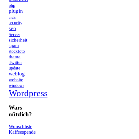
php
plugin
preis
security
seo
Server
sicherheit
spam
stockfoto
theme
Twitter
update
weblog
website
windows
Wordpress
Wars
nützlich?
Wunschliste
Kaffeespende