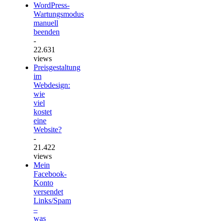
WordPress-
Wartungsmodus
manuell
beenden
-
22.631
views
Preisgestaltung
im
Webdesign:
wie
viel
kostet
eine
Website?
-
21.422
views
Mein
Facebook-
Konto
versendet
Links/Spam
–
was