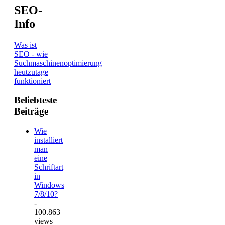
SEO-
Info
Was ist
SEO - wie
Suchmaschinenoptimierung
heutzutage
funktioniert
Beliebteste
Beiträge
Wie
installiert
man
eine
Schriftart
in
Windows
7/8/10?
-
100.863
views