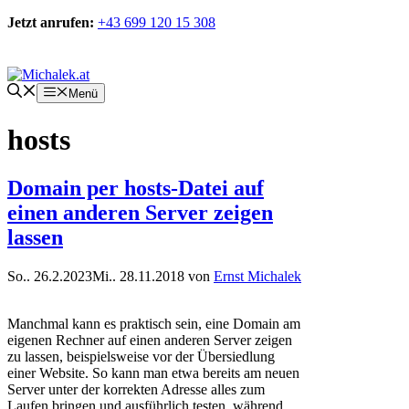
Zum
Jetzt anrufen:
+43 699 120 15 308
Inhalt
springen
Kontakt
Menü
hosts
Domain per hosts-Datei auf
einen anderen Server zeigen
lassen
So.. 26.2.2023
Mi.. 28.11.2018
von
Ernst Michalek
Manchmal kann es praktisch sein, eine Domain am
eigenen Rechner auf einen anderen Server zeigen
zu lassen, beispielsweise vor der Übersiedlung
einer Website. So kann man etwa bereits am neuen
Server unter der korrekten Adresse alles zum
Laufen bringen und ausführlich testen, während