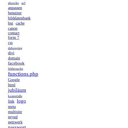
abzocke
acf
anpassen
benutzer
bilddatenbank
bni
cache
canon
contact
form 7
css
debugging
divi
domain
facebook
fehlersuche
functions.php
Google
html
jubiläum
kostenfalle
logo
link
meta
multisite
mysql
netzwerk
passwort