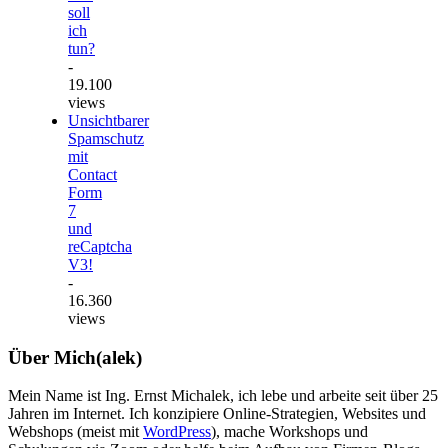
soll
ich
tun?
-
19.100
views
Unsichtbarer
Spamschutz
mit
Contact
Form
7
und
reCaptcha
V3!
-
16.360
views
Über Mich(alek)
Mein Name ist Ing. Ernst Michalek, ich lebe und arbeite seit über 25
Jahren im Internet. Ich konzipiere Online-Strategien, Websites und
Webshops (meist mit
WordPress
), mache Workshops und