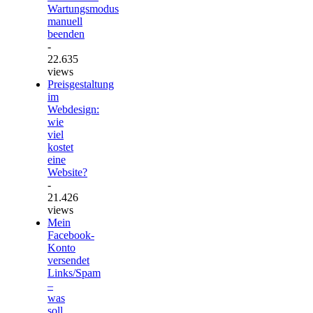
Wartungsmodus
manuell
beenden
-
22.635
views
Preisgestaltung
im
Webdesign:
wie
viel
kostet
eine
Website?
-
21.426
views
Mein
Facebook-
Konto
versendet
Links/Spam
–
was
soll