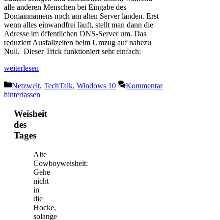
alle anderen Menschen bei Eingabe des
Domainnamens noch am alten Server landen. Erst
wenn alles einwandfrei läuft, stellt man dann die
Adresse im öffentlichen DNS-Server um. Das
reduziert Ausfallzeiten beim Umzug auf nahezu
Null. Dieser Trick funktioniert sehr einfach:
weiterlesen
Kategorien
Netzwelt
,
TechTalk
,
Windows 10
Kommentar
hinterlassen
Weisheit
des
Tages
Alte
Cowboyweisheit:
Gehe
nicht
in
die
Hocke,
solange