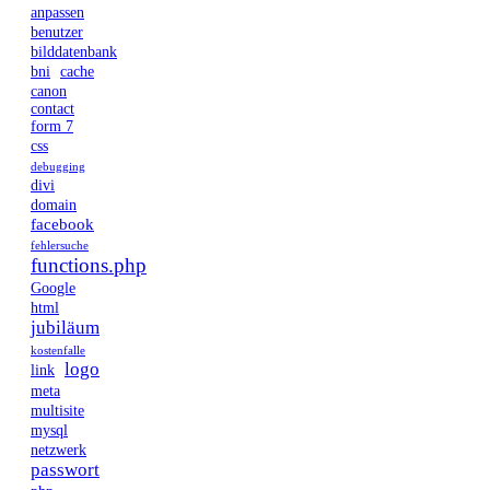
anpassen
benutzer
bilddatenbank
bni
cache
canon
contact
form 7
css
debugging
divi
domain
facebook
fehlersuche
functions.php
Google
html
jubiläum
kostenfalle
logo
link
meta
multisite
mysql
netzwerk
passwort