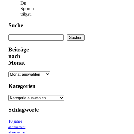
Du
Sporen
trägst.
Suche
Suchen
Suchen
Beiträge
nach
Monat
Kategorien
Schlagworte
10 jahre
abonnement
abzocke
acf