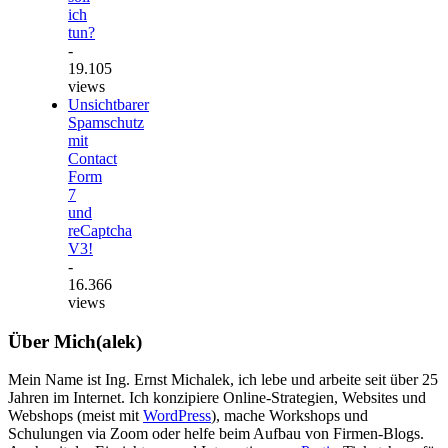
ich
tun?
-
19.105
views
Unsichtbarer
Spamschutz
mit
Contact
Form
7
und
reCaptcha
V3!
-
16.366
views
Über Mich(alek)
Mein Name ist Ing. Ernst Michalek, ich lebe und arbeite seit über 25
Jahren im Internet. Ich konzipiere Online-Strategien, Websites und
Webshops (meist mit
WordPress
), mache Workshops und
Schulungen via Zoom oder helfe beim Aufbau von Firmen-Blogs.