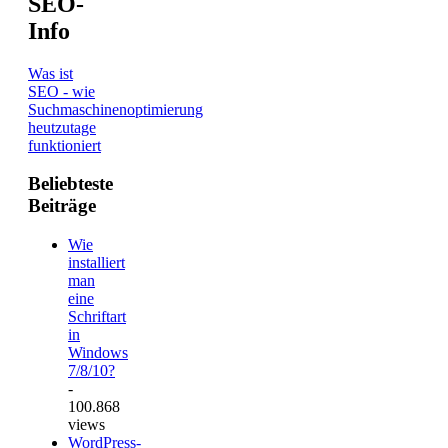
SEO-
Info
Was ist
SEO - wie
Suchmaschinenoptimierung
heutzutage
funktioniert
Beliebteste
Beiträge
Wie
installiert
man
eine
Schriftart
in
Windows
7/8/10?
-
100.868
views
WordPress-