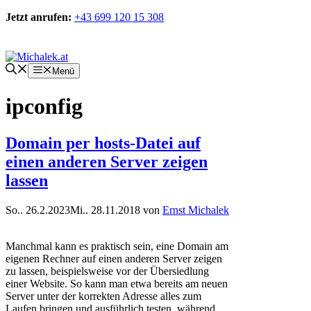
Zum
Jetzt anrufen:
+43 699 120 15 308
Inhalt
springen
Kontakt
Menü
ipconfig
Domain per hosts-Datei auf
einen anderen Server zeigen
lassen
So.. 26.2.2023
Mi.. 28.11.2018
von
Ernst Michalek
Manchmal kann es praktisch sein, eine Domain am
eigenen Rechner auf einen anderen Server zeigen
zu lassen, beispielsweise vor der Übersiedlung
einer Website. So kann man etwa bereits am neuen
Server unter der korrekten Adresse alles zum
Laufen bringen und ausführlich testen, während