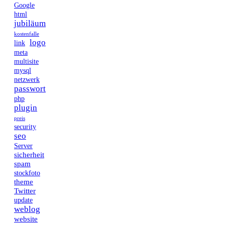
Google
html
jubiläum
kostenfalle
logo
link
meta
multisite
mysql
netzwerk
passwort
php
plugin
preis
security
seo
Server
sicherheit
spam
stockfoto
theme
Twitter
update
weblog
website