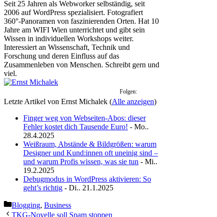
Seit 25 Jahren als Webworker selbständig, seit
2006 auf WordPress spezialisiert. Fotografiert
360°-Panoramen von faszinierenden Orten. Hat 10
Jahre am WIFI Wien unterrichtet und gibt sein
Wissen in individuellen Workshops weiter.
Interessiert an Wissenschaft, Technik und
Forschung und deren Einfluss auf das
Zusammenleben von Menschen. Schreibt gern und
viel.
Folgen:
Letzte Artikel von Ernst Michalek
(
Alle anzeigen
)
Finger weg von Webseiten-Abos: dieser
Fehler kostet dich Tausende Euro!
- Mo..
28.4.2025
Weißraum, Abstände & Bildgrößen: warum
Designer und Kund:innen oft uneinig sind –
und warum Profis wissen, was sie tun
- Mi..
19.2.2025
Debugmodus in WordPress aktivieren: So
geht’s richtig
- Di.. 21.1.2025
Kategorien
Blogging
,
Business
TKG-Novelle soll Spam stoppen