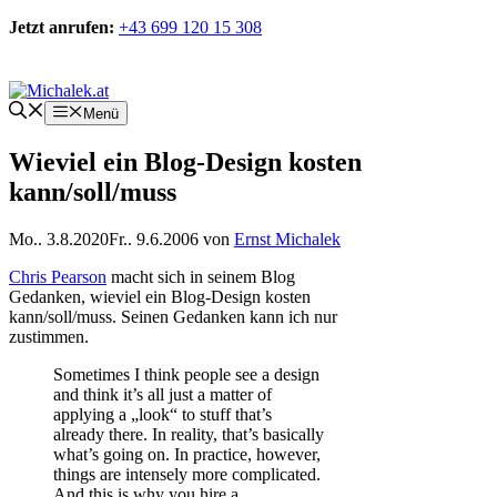
Zum
Jetzt anrufen:
+43 699 120 15 308
Inhalt
springen
Kontakt
Menü
Wieviel ein Blog-Design kosten
kann/soll/muss
Mo.. 3.8.2020
Fr.. 9.6.2006
von
Ernst Michalek
Chris Pearson
macht sich in seinem Blog
Gedanken, wieviel ein Blog-Design kosten
kann/soll/muss. Seinen Gedanken kann ich nur
zustimmen.
Sometimes I think people see a design
and think it’s all just a matter of
applying a „look“ to stuff that’s
already there. In reality, that’s basically
what’s going on. In practice, however,
things are intensely more complicated.
And this is why you hire a