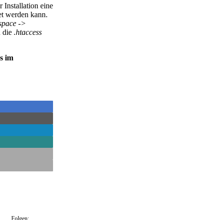
 Installation eine
tet werden kann.
pace ->
n die
.htaccess
s im
Folgen: