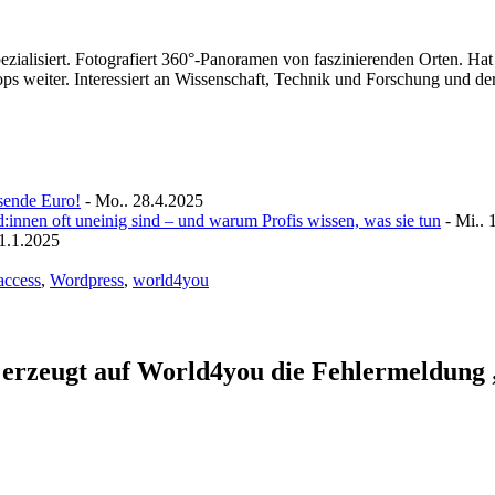
ezialisiert. Fotografiert 360°-Panoramen von faszinierenden Orten. Ha
ps weiter. Interessiert an Wissenschaft, Technik und Forschung und der
sende Euro!
- Mo.. 28.4.2025
nen oft uneinig sind – und warum Profis wissen, was sie tun
- Mi.. 
21.1.2025
access
,
Wordpress
,
world4you
rzeugt auf World4you die Fehlermeldung 