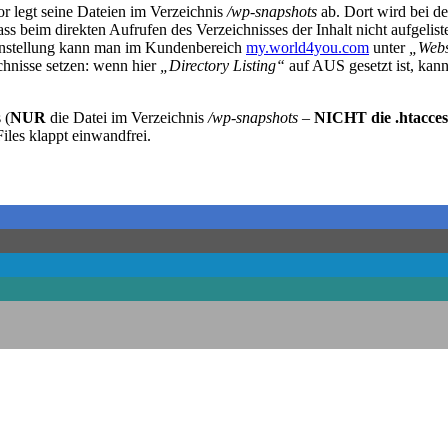
r legt seine Dateien im Verzeichnis
/wp-snapshots
ab. Dort wird bei der
dass beim direkten Aufrufen des Verzeichnisses der Inhalt nicht aufgelis
Einstellung kann man im Kundenbereich
my.world4you.com
unter
„Webs
ichnisse setzen: wenn hier
„Directory Listing“
auf AUS gesetzt ist, kan
 (
NUR
die Datei im Verzeichnis
/wp-snapshots –
NICHT die .htacces
iles klappt einwandfrei.