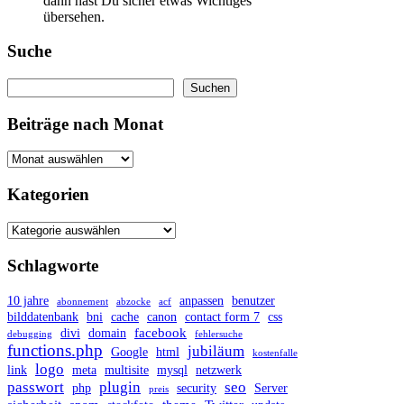
dann hast Du sicher etwas Wichtiges
übersehen.
Suche
Suchen
Suchen
Beiträge nach Monat
Kategorien
Schlagworte
10 jahre
anpassen
benutzer
abonnement
abzocke
acf
bilddatenbank
bni
cache
canon
contact form 7
css
facebook
divi
domain
debugging
fehlersuche
functions.php
jubiläum
Google
html
kostenfalle
logo
link
meta
multisite
mysql
netzwerk
passwort
plugin
seo
php
security
Server
preis