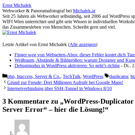
Ernst Michalek
Webworker & Panoramafotograf
bei
Michalek.at
Seit 25 Jahren als Webworker selbständig, seit 2006 auf WordPress sp
WIFI Wien unterrichtet und gibt sein Wissen in individuellen Worksho
das Zusammenleben von Menschen. Schreibt gern und viel.
Letzte Artikel von Ernst Michalek
(
Alle anzeigen
)
Finger weg von Webseiten-Abos: dieser Fehler kostet dich Tau
Weißraum, Abstände & Bildgrößen: warum Designer und Kund:in
Debugmodus in WordPress aktivieren: So geht’s richtig
- Di.. 
Kategorien
Schlagwörter
php, htaccess, Server & Co.
,
TechTalk
,
WordPress
duplicator
,
ht
Grund zur Freude: Drei Millionen Aufrufe bei Google Maps!
Internetverbindung über SSH-Tunnel in Windows 8/10
3 Kommentare zu „WordPress-Duplicator e
Server Error“ – hier die Lösung!“