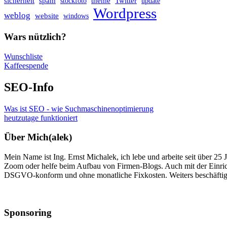
sicherheit
spam
theme
Twitter
stockfoto
update
Wordpress
weblog
website
windows
Wars nützlich?
Wunschliste
Kaffeespende
SEO-Info
Was ist SEO - wie Suchmaschinenoptimierung
heutzutage funktioniert
Über Mich(alek)
Mein Name ist Ing. Ernst Michalek, ich lebe und arbeite seit über 25
Zoom oder helfe beim Aufbau von Firmen-Blogs. Auch mit der Einri
DSGVO-konform und ohne monatliche Fixkosten. Weiters beschäftige
Sponsoring