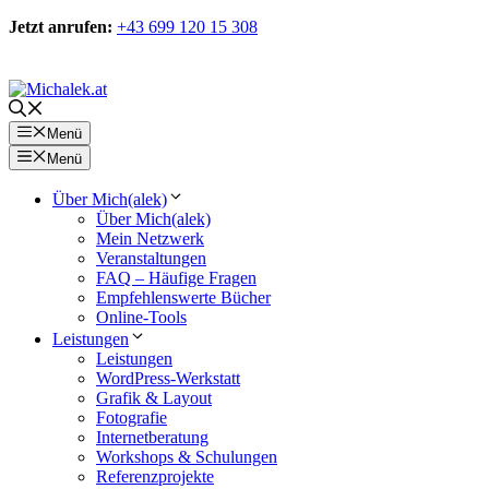
Zum
Jetzt anrufen:
+43 699 120 15 308
Inhalt
springen
Kontakt
Menü
Menü
Über Mich(alek)
Über Mich(alek)
Mein Netzwerk
Veranstaltungen
FAQ – Häufige Fragen
Empfehlenswerte Bücher
Online-Tools
Leistungen
Leistungen
WordPress-Werkstatt
Grafik & Layout
Fotografie
Internetberatung
Workshops & Schulungen
Referenzprojekte