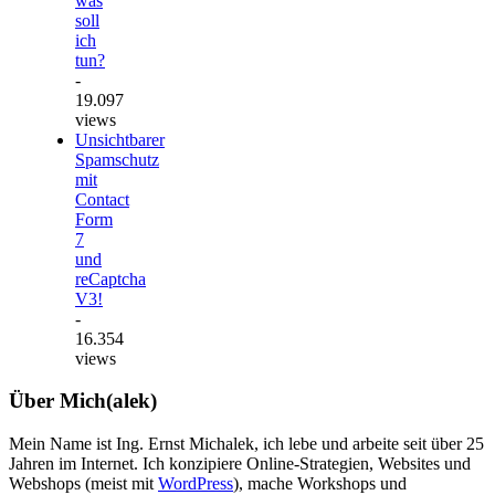
was
soll
ich
tun?
-
19.097
views
Unsichtbarer
Spamschutz
mit
Contact
Form
7
und
reCaptcha
V3!
-
16.354
views
Über Mich(alek)
Mein Name ist Ing. Ernst Michalek, ich lebe und arbeite seit über 25
Jahren im Internet. Ich konzipiere Online-Strategien, Websites und
Webshops (meist mit
WordPress
), mache Workshops und