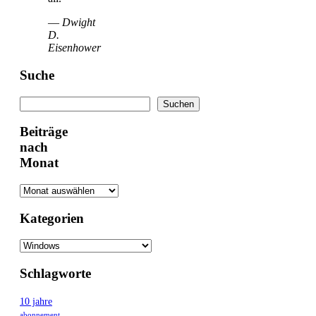
—
Dwight
D.
Eisenhower
Suche
Suchen
Suchen
Beiträge
nach
Monat
Kategorien
Schlagworte
10 jahre
abonnement