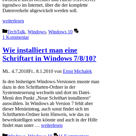
irgendwo im Internet, über die der komplette
Datenverkehr abgewickelt werden soll.
weiterlesen
Kategorien
TechTalk
,
Windows
,
Windows 10
1 Kommentar
Wie installiert man eine
Schriftart in Windows 7/8/10?
Mi.. 4.7.2018
Fr.. 8.1.2010
von
Ernst Michalek
In den bisherigen Windows-Versionen musste man
dazu in den Schriftarten-Ordner in der
Systemsteuerung wechseln und dort im Datei-
Menü den Punkt „Neue Schriftart installieren“
auswählen. In Windows ab Version 7 fehlt aber
dieser Menüeintrag, auch sonst findet sich im
Schriftarten-Ordner kein Hinweis, wie das zu
bewerkstelligen sein könnte und auch in der Hilfe
findet man unter …
weiterlesen
Kategorien