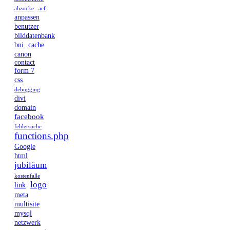
abzocke
acf
anpassen
benutzer
bilddatenbank
bni
cache
canon
contact
form 7
css
debugging
divi
domain
facebook
fehlersuche
functions.php
Google
html
jubiläum
kostenfalle
logo
link
meta
multisite
mysql
netzwerk