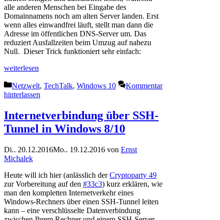
alle anderen Menschen bei Eingabe des
Domainnamens noch am alten Server landen. Erst
wenn alles einwandfrei läuft, stellt man dann die
Adresse im öffentlichen DNS-Server um. Das
reduziert Ausfallzeiten beim Umzug auf nahezu
Null. Dieser Trick funktioniert sehr einfach:
weiterlesen
Kategorien
Netzwelt
,
TechTalk
,
Windows 10
Kommentar
hinterlassen
Internetverbindung über SSH-
Tunnel in Windows 8/10
Di.. 20.12.2016
Mo.. 19.12.2016
von
Ernst
Michalek
Heute will ich hier (anlässlich der
Cryptoparty 49
zur Vorbereitung auf den
#33c3
) kurz erklären, wie
man den kompletten Internetverkehr eines
Windows-Rechners über einen SSH-Tunnel leiten
kann – eine verschlüsselte Datenverbindung
zwischen Ihrem Rechner und einem SSH-Server