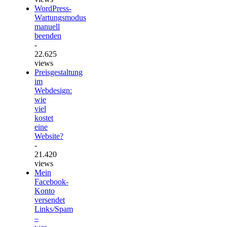
WordPress-
Wartungsmodus
manuell
beenden
-
22.625
views
Preisgestaltung
im
Webdesign:
wie
viel
kostet
eine
Website?
-
21.420
views
Mein
Facebook-
Konto
versendet
Links/Spam
–