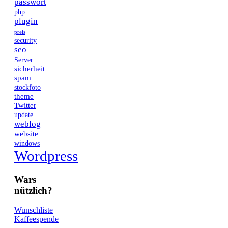
passwort
php
plugin
preis
security
seo
Server
sicherheit
spam
stockfoto
theme
Twitter
update
weblog
website
windows
Wordpress
Wars
nützlich?
Wunschliste
Kaffeespende