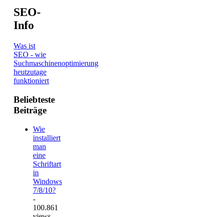
SEO-
Info
Was ist
SEO - wie
Suchmaschinenoptimierung
heutzutage
funktioniert
Beliebteste
Beiträge
Wie
installiert
man
eine
Schriftart
in
Windows
7/8/10?
-
100.861
views