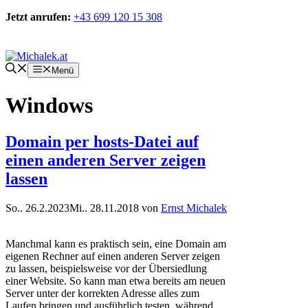
Zum
Jetzt anrufen:
+43 699 120 15 308
Inhalt
springen
Kontakt
Menü
Windows
Domain per hosts-Datei auf
einen anderen Server zeigen
lassen
So.. 26.2.2023
Mi.. 28.11.2018
von
Ernst Michalek
Manchmal kann es praktisch sein, eine Domain am
eigenen Rechner auf einen anderen Server zeigen
zu lassen, beispielsweise vor der Übersiedlung
einer Website. So kann man etwa bereits am neuen
Server unter der korrekten Adresse alles zum
Laufen bringen und ausführlich testen, während