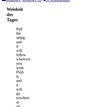
Windows
,
Windows 10
11 Kommentare
Weisheit
des
Tages
Pull
the
string,
and
it
will
follow
wherever
you
wish.
Push
it,
and
it
will
go
nowhere
at
all.