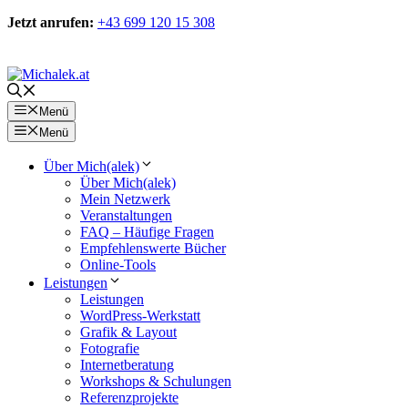
Zum
Jetzt anrufen:
+43 699 120 15 308
Inhalt
springen
Kontakt
Menü
Menü
Über Mich(alek)
Über Mich(alek)
Mein Netzwerk
Veranstaltungen
FAQ – Häufige Fragen
Empfehlenswerte Bücher
Online-Tools
Leistungen
Leistungen
WordPress-Werkstatt
Grafik & Layout
Fotografie
Internetberatung
Workshops & Schulungen
Referenzprojekte