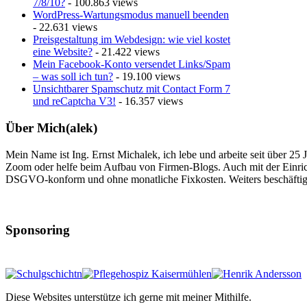
7/8/10?
- 100.863 views
WordPress-Wartungsmodus manuell beenden
- 22.631 views
Preisgestaltung im Webdesign: wie viel kostet
eine Website?
- 21.422 views
Mein Facebook-Konto versendet Links/Spam
– was soll ich tun?
- 19.100 views
Unsichtbarer Spamschutz mit Contact Form 7
und reCaptcha V3!
- 16.357 views
Über Mich(alek)
Mein Name ist Ing. Ernst Michalek, ich lebe und arbeite seit über 25
Zoom oder helfe beim Aufbau von Firmen-Blogs. Auch mit der Einri
DSGVO-konform und ohne monatliche Fixkosten. Weiters beschäftige
Sponsoring
Diese Websites unterstütze ich gerne mit meiner Mithilfe.