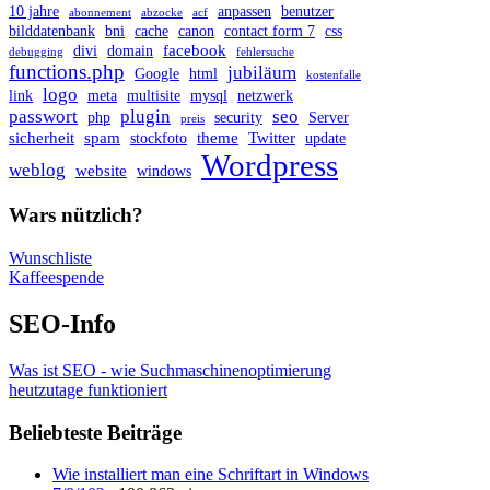
10 jahre
anpassen
benutzer
abonnement
abzocke
acf
bilddatenbank
bni
cache
canon
contact form 7
css
facebook
divi
domain
debugging
fehlersuche
functions.php
jubiläum
Google
html
kostenfalle
logo
link
meta
multisite
mysql
netzwerk
passwort
plugin
seo
php
security
Server
preis
sicherheit
spam
theme
Twitter
stockfoto
update
Wordpress
weblog
website
windows
Wars nützlich?
Wunschliste
Kaffeespende
SEO-Info
Was ist SEO - wie Suchmaschinenoptimierung
heutzutage funktioniert
Beliebteste Beiträge
Wie installiert man eine Schriftart in Windows