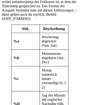
wobei
unixtimestamp
der Feldname ist, in dem der
Timestamp gespeichert ist. Das Format der
Ausgabe bestimmt man mit diesen Abkürzungen –
diese gelten auch für mySQL-Befehl
DATE_FORMAT()
:
Abk.
Beschreibung
Wochentag,
%a
abgekürzt
(Sun..Sat)
Monatsname,
%b
abgekürzt (Jan..
Dec)
Monat,
numerisch
%c
immer
zweistelligl (0..1
2)
Tag des Monats
mit englischer
%D
Nachsilbe (0th,