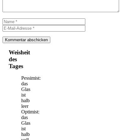
Name
E-
Mail-
Adresse
Weisheit
des
Tages
Pessimist:
das
Glas
ist
halb
leer
Optimist:
das
Glas
ist
halb
voll