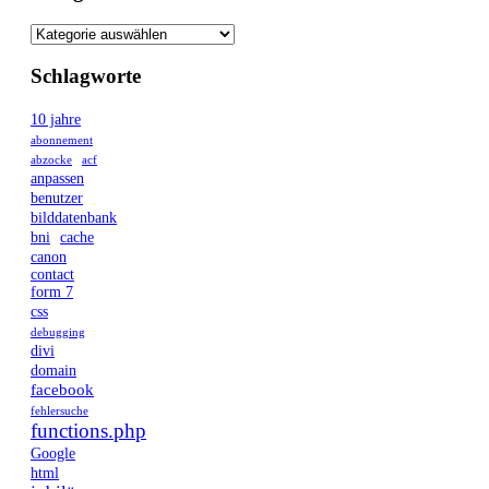
Schlagworte
10 jahre
abonnement
abzocke
acf
anpassen
benutzer
bilddatenbank
bni
cache
canon
contact
form 7
css
debugging
divi
domain
facebook
fehlersuche
functions.php
Google
html