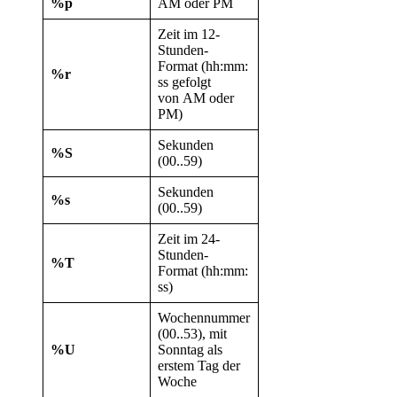
%p
AM oder PM
Zeit im 12-
Stunden-
Format (hh:mm:
%r
ss gefolgt
von AM oder
PM)
Sekunden
%S
(00..59)
Sekunden
%s
(00..59)
Zeit im 24-
Stunden-
%T
Format (hh:mm:
ss)
Wochennummer
(00..53), mit
%U
Sonntag als
erstem Tag der
Woche