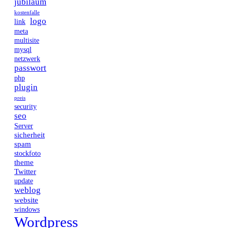
jubiläum
kostenfalle
logo
link
meta
multisite
mysql
netzwerk
passwort
php
plugin
preis
security
seo
Server
sicherheit
spam
stockfoto
theme
Twitter
update
weblog
website
windows
Wordpress