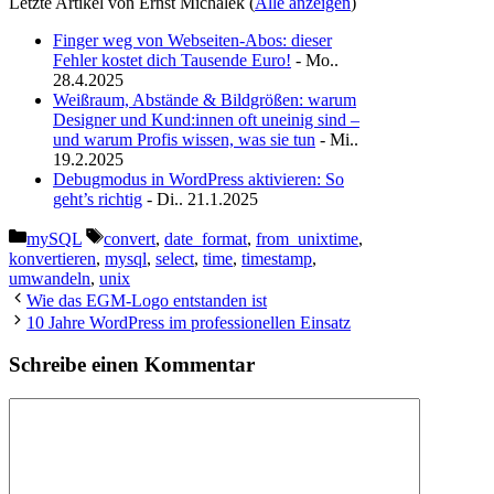
Letzte Artikel von Ernst Michalek
(
Alle anzeigen
)
Finger weg von Webseiten-Abos: dieser
Fehler kostet dich Tausende Euro!
- Mo..
28.4.2025
Weißraum, Abstände & Bildgrößen: warum
Designer und Kund:innen oft uneinig sind –
und warum Profis wissen, was sie tun
- Mi..
19.2.2025
Debugmodus in WordPress aktivieren: So
geht’s richtig
- Di.. 21.1.2025
Kategorien
Schlagwörter
mySQL
convert
,
date_format
,
from_unixtime
,
konvertieren
,
mysql
,
select
,
time
,
timestamp
,
umwandeln
,
unix
Wie das EGM-Logo entstanden ist
10 Jahre WordPress im professionellen Einsatz
Schreibe einen Kommentar
Kommentar