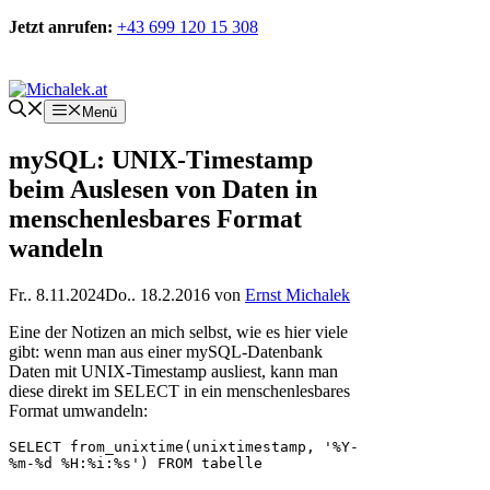
Zum
Jetzt anrufen:
+43 699 120 15 308
Inhalt
springen
Kontakt
Menü
mySQL: UNIX-Timestamp
beim Auslesen von Daten in
menschenlesbares Format
wandeln
Fr.. 8.11.2024
Do.. 18.2.2016
von
Ernst Michalek
Eine der Notizen an mich selbst, wie es hier viele
gibt: wenn man aus einer mySQL-Datenbank
Daten mit UNIX-Timestamp ausliest, kann man
diese direkt im SELECT in ein menschenlesbares
Format umwandeln:
SELECT from_unixtime(unixtimestamp, '%Y-
%m-%d %H:%i:%s') FROM tabelle