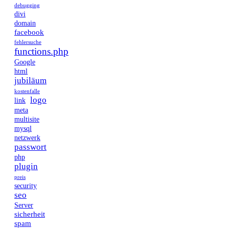
debugging
divi
domain
facebook
fehlersuche
functions.php
Google
html
jubiläum
kostenfalle
logo
link
meta
multisite
mysql
netzwerk
passwort
php
plugin
preis
security
seo
Server
sicherheit
spam