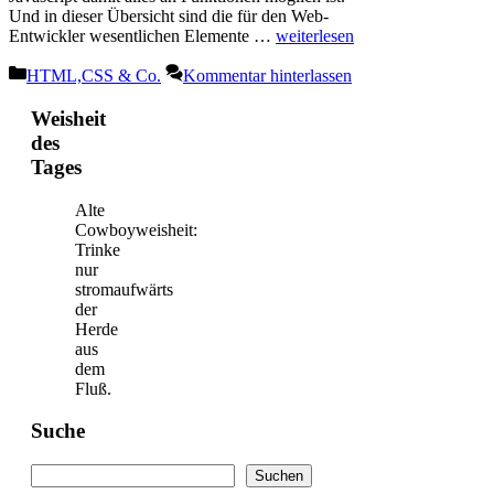
Und in dieser Übersicht sind die für den Web-
Entwickler wesentlichen Elemente …
weiterlesen
Kategorien
HTML,CSS & Co.
Kommentar hinterlassen
Weisheit
des
Tages
Alte
Cowboyweisheit:
Trinke
nur
stromaufwärts
der
Herde
aus
dem
Fluß.
Suche
Suchen
Suchen