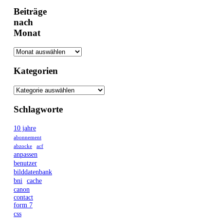
Beiträge
nach
Monat
Kategorien
Schlagworte
10 jahre
abonnement
abzocke
acf
anpassen
benutzer
bilddatenbank
bni
cache
canon
contact
form 7
css