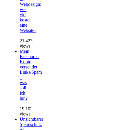
Webdesign:
wie
viel
kostet
eine
Website?
-
21.423
views
Mein
Facebook-
Konto
versendet
Links/Spam
–
was
soll
ich
tun?
-
19.102
views
Unsichtbarer
Spamschutz
mit