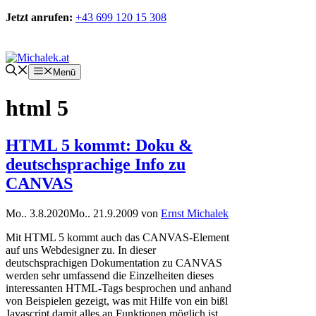
Zum
Jetzt anrufen:
+43 699 120 15 308
Inhalt
springen
Kontakt
Menü
html 5
HTML 5 kommt: Doku &
deutschsprachige Info zu
CANVAS
Mo.. 3.8.2020
Mo.. 21.9.2009
von
Ernst Michalek
Mit HTML 5 kommt auch das CANVAS-Element
auf uns Webdesigner zu. In dieser
deutschsprachigen Dokumentation zu CANVAS
werden sehr umfassend die Einzelheiten dieses
interessanten HTML-Tags besprochen und anhand
von Beispielen gezeigt, was mit Hilfe von ein bißl
Javascript damit alles an Funktionen möglich ist.