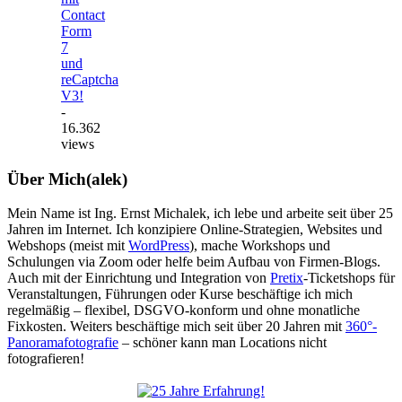
Contact
Form
7
und
reCaptcha
V3!
-
16.362
views
Über Mich(alek)
Mein Name ist Ing. Ernst Michalek, ich lebe und arbeite seit über 25
Jahren im Internet. Ich konzipiere Online-Strategien, Websites und
Webshops (meist mit
WordPress
), mache Workshops und
Schulungen via Zoom oder helfe beim Aufbau von Firmen-Blogs.
Auch mit der Einrichtung und Integration von
Pretix
-Ticketshops für
Veranstaltungen, Führungen oder Kurse beschäftige ich mich
regelmäßig – flexibel, DSGVO-konform und ohne monatliche
Fixkosten. Weiters beschäftige mich seit über 20 Jahren mit
360°-
Panoramafotografie
– schöner kann man Locations nicht
fotografieren!