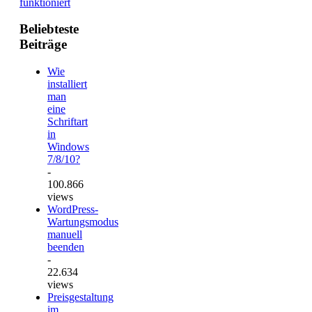
funktioniert
Beliebteste
Beiträge
Wie
installiert
man
eine
Schriftart
in
Windows
7/8/10?
-
100.866
views
WordPress-
Wartungsmodus
manuell
beenden
-
22.634
views
Preisgestaltung
im