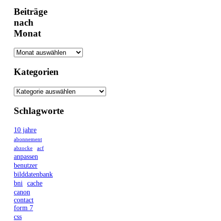
Beiträge
nach
Monat
Kategorien
Schlagworte
10 jahre
abonnement
abzocke
acf
anpassen
benutzer
bilddatenbank
bni
cache
canon
contact
form 7
css