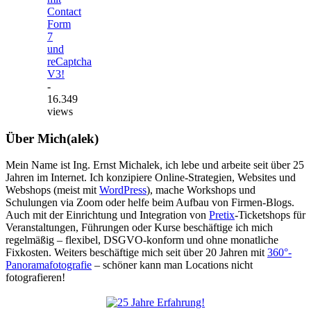
Contact
Form
7
und
reCaptcha
V3!
-
16.349
views
Über Mich(alek)
Mein Name ist Ing. Ernst Michalek, ich lebe und arbeite seit über 25
Jahren im Internet. Ich konzipiere Online-Strategien, Websites und
Webshops (meist mit
WordPress
), mache Workshops und
Schulungen via Zoom oder helfe beim Aufbau von Firmen-Blogs.
Auch mit der Einrichtung und Integration von
Pretix
-Ticketshops für
Veranstaltungen, Führungen oder Kurse beschäftige ich mich
regelmäßig – flexibel, DSGVO-konform und ohne monatliche
Fixkosten. Weiters beschäftige mich seit über 20 Jahren mit
360°-
Panoramafotografie
– schöner kann man Locations nicht
fotografieren!