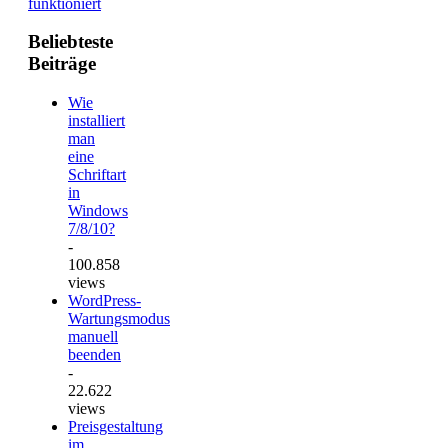
funktioniert
Beliebteste
Beiträge
Wie
installiert
man
eine
Schriftart
in
Windows
7/8/10?
-
100.858
views
WordPress-
Wartungsmodus
manuell
beenden
-
22.622
views
Preisgestaltung
im