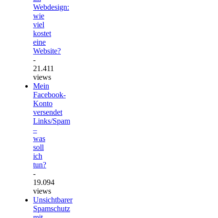
Webdesign:
wie
viel
kostet
eine
Website?
-
21.411
views
Mein
Facebook-
Konto
versendet
Links/Spam
–
was
soll
ich
tun?
-
19.094
views
Unsichtbarer
Spamschutz
mit