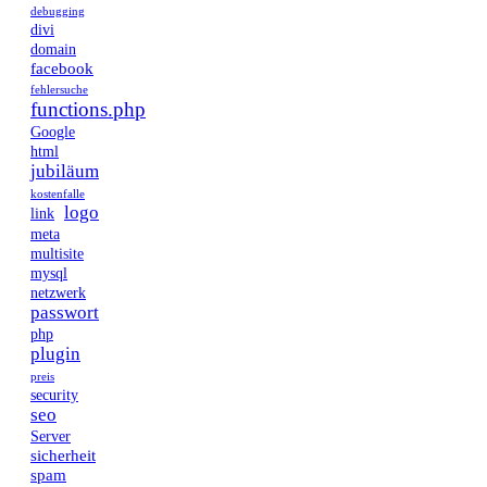
debugging
divi
domain
facebook
fehlersuche
functions.php
Google
html
jubiläum
kostenfalle
logo
link
meta
multisite
mysql
netzwerk
passwort
php
plugin
preis
security
seo
Server
sicherheit
spam