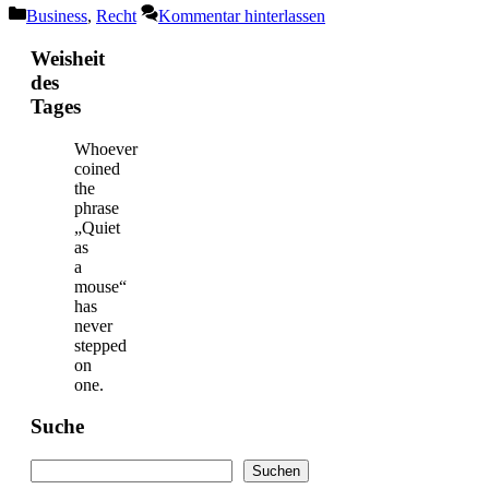
Kategorien
Business
,
Recht
Kommentar hinterlassen
Weisheit
des
Tages
Whoever
coined
the
phrase
„Quiet
as
a
mouse“
has
never
stepped
on
one.
Suche
Suchen
Suchen