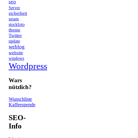
seo
Server
sicherheit
spam
stockfoto
theme
Twitter
update
weblog
website
windows
Wordpress
Wars
nützlich?
Wunschliste
Kaffeespende
SEO-
Info