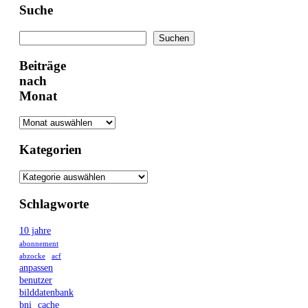
Suche
Suchen
Suchen
Beiträge
nach
Monat
Kategorien
Schlagworte
10 jahre
abonnement
abzocke
acf
anpassen
benutzer
bilddatenbank
bni
cache