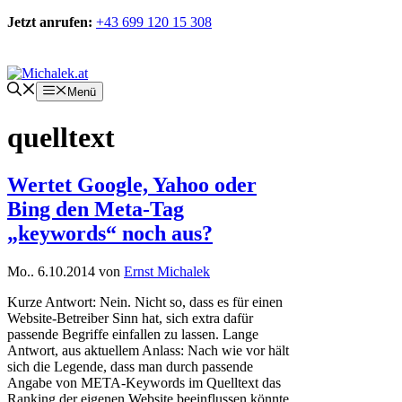
Zum
Jetzt anrufen:
+43 699 120 15 308
Inhalt
springen
Kontakt
Menü
quelltext
Wertet Google, Yahoo oder
Bing den Meta-Tag
„keywords“ noch aus?
Mo.. 6.10.2014
von
Ernst Michalek
Kurze Antwort: Nein. Nicht so, dass es für einen
Website-Betreiber Sinn hat, sich extra dafür
passende Begriffe einfallen zu lassen. Lange
Antwort, aus aktuellem Anlass: Nach wie vor hält
sich die Legende, dass man durch passende
Angabe von META-Keywords im Quelltext das
Ranking der eigenen Website beeinflussen könnte.