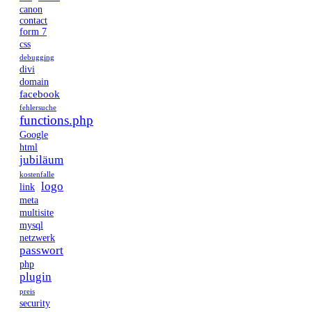
canon
contact
form 7
css
debugging
divi
domain
facebook
fehlersuche
functions.php
Google
html
jubiläum
kostenfalle
logo
link
meta
multisite
mysql
netzwerk
passwort
php
plugin
preis
security