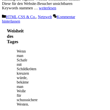
Diese für den Website-Besucher unsichtbaren
Keywords stammen …
weiterlesen
Kategorien
HTML,CSS & Co.
,
Netzwelt
Kommentar
hinterlassen
Weisheit
des
Tages
Wenn
man
Schafe
mit
Schildkröten
kreuzen
würde,
bekäme
man
Wolle
für
schusssichere
Westen.