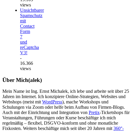
views
Unsichtbarer
Spamschutz
mit
Contact
Form
7
und
reCaptcha
V3!
-
16.366
views
Über Mich(alek)
Mein Name ist Ing. Ernst Michalek, ich lebe und arbeite seit über 25
Jahren im Internet. Ich konzipiere Online-Strategien, Websites und
Webshops (meist mit
WordPress
), mache Workshops und
Schulungen via Zoom oder helfe beim Aufbau von Firmen-Blogs.
Auch mit der Einrichtung und Integration von
Pretix
-Ticketshops für
Veranstaltungen, Führungen oder Kurse beschäftige ich mich
regelmäßig – flexibel, DSGVO-konform und ohne monatliche
Fixkosten. Weiters beschäftige mich seit über 20 Jahren mit
360°-