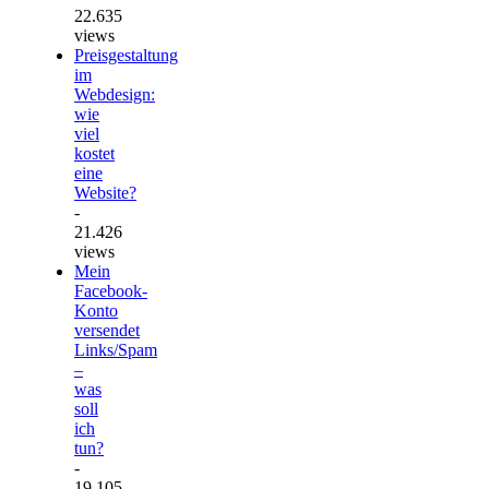
22.635
views
Preisgestaltung
im
Webdesign:
wie
viel
kostet
eine
Website?
-
21.426
views
Mein
Facebook-
Konto
versendet
Links/Spam
–
was
soll
ich
tun?
-
19.105