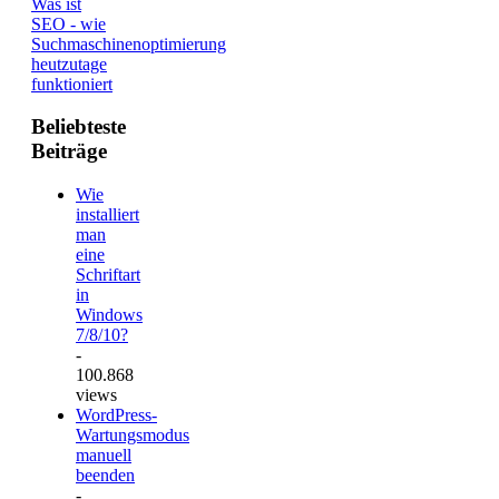
Was ist
SEO - wie
Suchmaschinenoptimierung
heutzutage
funktioniert
Beliebteste
Beiträge
Wie
installiert
man
eine
Schriftart
in
Windows
7/8/10?
-
100.868
views
WordPress-
Wartungsmodus
manuell
beenden
-