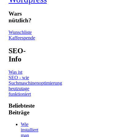
Wars
nützlich?
Wunschliste
Kaffeespende
SEO-
Info
Was ist
SEO - wie
Suchmaschinenoptimierung
heutzutage
funktioniert
Beliebteste
Beiträge
Wie
installiert
man