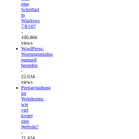
eine
Schriftart
in
Windows
7/8/10?
-
100.866
views
WordPress-
Wartungsmodus
manuell
beenden
-
22.634
views
Preisgestaltung
im
Webdesign:
wie
viel
kostet
eine
Website?
-
21.424