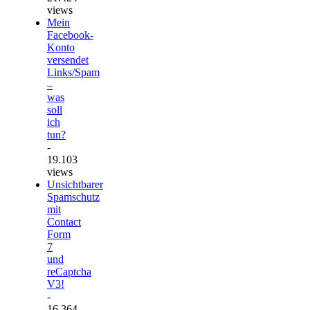
views
Mein
Facebook-
Konto
versendet
Links/Spam
–
was
soll
ich
tun?
-
19.103
views
Unsichtbarer
Spamschutz
mit
Contact
Form
7
und
reCaptcha
V3!
-
16.364