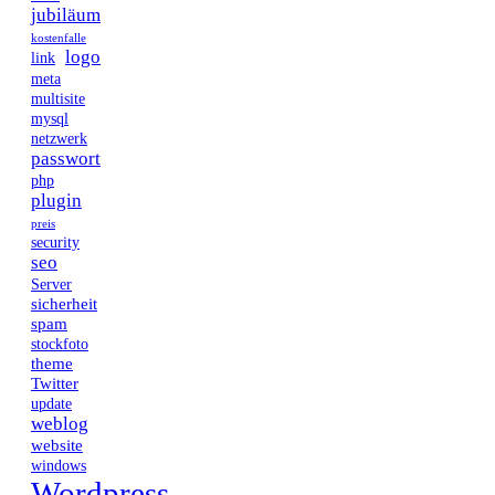
jubiläum
kostenfalle
logo
link
meta
multisite
mysql
netzwerk
passwort
php
plugin
preis
security
seo
Server
sicherheit
spam
stockfoto
theme
Twitter
update
weblog
website
windows
Wordpress