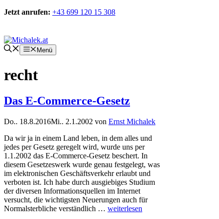
Zum
Jetzt anrufen:
+43 699 120 15 308
Inhalt
springen
Kontakt
Menü
recht
Das E-Commerce-Gesetz
Do.. 18.8.2016
Mi.. 2.1.2002
von
Ernst Michalek
Da wir ja in einem Land leben, in dem alles und
jedes per Gesetz geregelt wird, wurde uns per
1.1.2002 das E-Commerce-Gesetz beschert. In
diesem Gesetzeswerk wurde genau festgelegt, was
im elektronischen Geschäftsverkehr erlaubt und
verboten ist. Ich habe durch ausgiebiges Studium
der diversen Informationsquellen im Internet
versucht, die wichtigsten Neuerungen auch für
Normalsterbliche verständlich …
weiterlesen