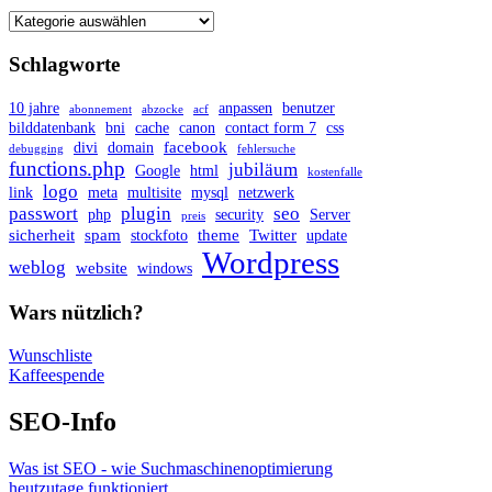
Schlagworte
10 jahre
anpassen
benutzer
abonnement
abzocke
acf
bilddatenbank
bni
cache
canon
contact form 7
css
facebook
divi
domain
debugging
fehlersuche
functions.php
jubiläum
Google
html
kostenfalle
logo
link
meta
multisite
mysql
netzwerk
passwort
plugin
seo
php
security
Server
preis
sicherheit
spam
theme
Twitter
stockfoto
update
Wordpress
weblog
website
windows
Wars nützlich?
Wunschliste
Kaffeespende
SEO-Info
Was ist SEO - wie Suchmaschinenoptimierung
heutzutage funktioniert