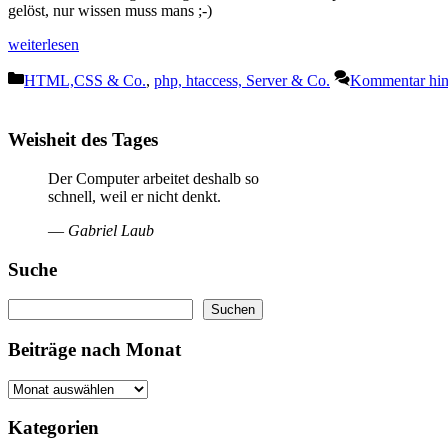
gelöst, nur wissen muss mans ;-)
weiterlesen
Kategorien
HTML,CSS & Co.
,
php, htaccess, Server & Co.
Kommentar hint
Weisheit des Tages
Der Computer arbeitet deshalb so
schnell, weil er nicht denkt.
—
Gabriel Laub
Suche
Suchen
Suchen
Beiträge nach Monat
Kategorien