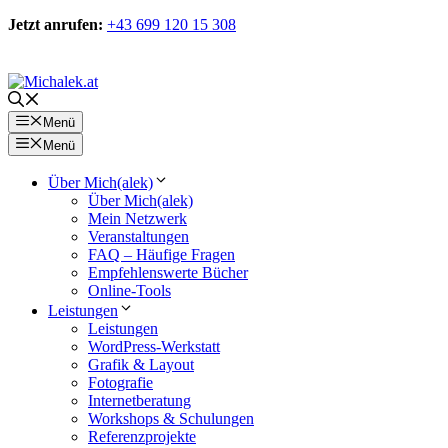
Zum
Jetzt anrufen:
+43 699 120 15 308
Inhalt
springen
Kontakt
Menü
Menü
Über Mich(alek)
Über Mich(alek)
Mein Netzwerk
Veranstaltungen
FAQ – Häufige Fragen
Empfehlenswerte Bücher
Online-Tools
Leistungen
Leistungen
WordPress-Werkstatt
Grafik & Layout
Fotografie
Internetberatung
Workshops & Schulungen
Referenzprojekte