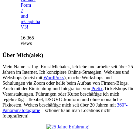
Form
7
und
reCaptcha
V3!
-
16.365
views
Über Mich(alek)
Mein Name ist Ing. Ernst Michalek, ich lebe und arbeite seit über 25
Jahren im Internet. Ich konzipiere Online-Strategien, Websites und
Webshops (meist mit
WordPress
), mache Workshops und
Schulungen via Zoom oder helfe beim Aufbau von Firmen-Blogs.
Auch mit der Einrichtung und Integration von
Pretix
-Ticketshops für
Veranstaltungen, Führungen oder Kurse beschäftige ich mich
regelmäßig – flexibel, DSGVO-konform und ohne monatliche
Fixkosten. Weiters beschäftige mich seit über 20 Jahren mit
360°-
Panoramafotografie
– schöner kann man Locations nicht
fotografieren!