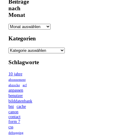
Beiträge
nach
Monat
Kategorien
Schlagworte
10 jahre
abonnement
abzocke
acf
anpassen
benutzer
bilddatenbank
bni
cache
canon
contact
form 7
css
debugging