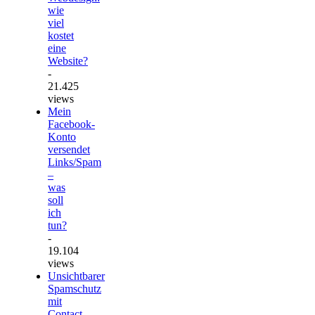
wie
viel
kostet
eine
Website?
-
21.425
views
Mein
Facebook-
Konto
versendet
Links/Spam
–
was
soll
ich
tun?
-
19.104
views
Unsichtbarer
Spamschutz
mit
Contact