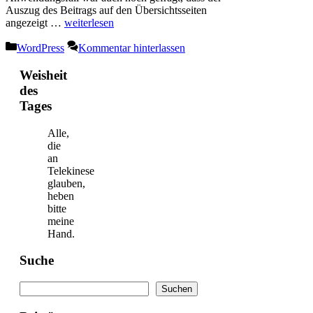
Auszug des Beitrags auf den Übersichtsseiten
angezeigt …
weiterlesen
Kategorien
WordPress
Kommentar hinterlassen
Weisheit
des
Tages
Alle,
die
an
Telekinese
glauben,
heben
bitte
meine
Hand.
Suche
Suchen
Suchen