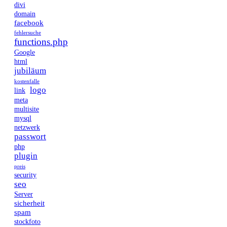
divi
domain
facebook
fehlersuche
functions.php
Google
html
jubiläum
kostenfalle
logo
link
meta
multisite
mysql
netzwerk
passwort
php
plugin
preis
security
seo
Server
sicherheit
spam
stockfoto