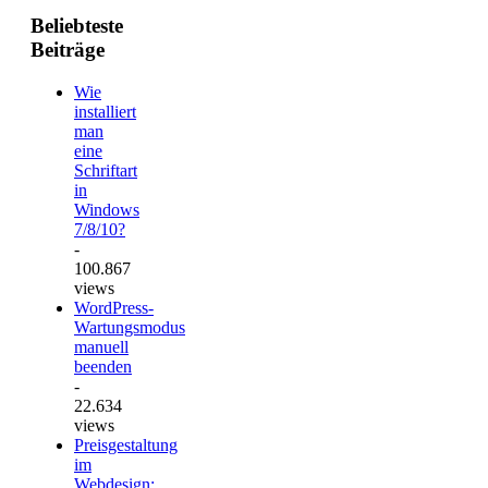
Beliebteste
Beiträge
Wie
installiert
man
eine
Schriftart
in
Windows
7/8/10?
-
100.867
views
WordPress-
Wartungsmodus
manuell
beenden
-
22.634
views
Preisgestaltung
im
Webdesign: