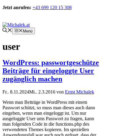
Zum
Jetzt anrufen:
+43 699 120 15 308
Inhalt
springen
Kontakt
Menü
user
WordPress: passwortgeschütze
Beiträge für eingeloggte User
zugänglich machen
Fr.. 8.11.2024
Mi.. 2.3.2016
von
Ernst Michalek
Wenn man Beiträge in WordPress mit einem
Passwort schützt, so muss man dieses auch dann
eingeben, wenn man eingeloggt ist. Um nur
ausgeloggte User ums Passwort zu fragen, kann
man folgenden Code in die functions.php des
verwendeten Themes kopieren. Im speziellen
Anwendungsfall war auch noch gefragt, dass der