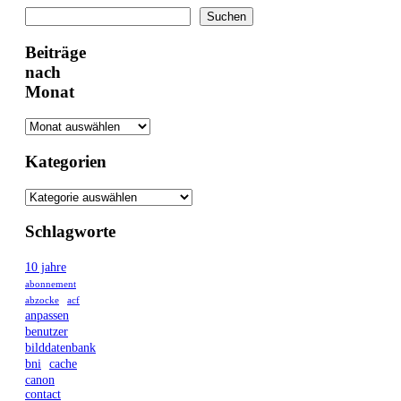
Suchen
Suchen
Beiträge
nach
Monat
Kategorien
Schlagworte
10 jahre
abonnement
abzocke
acf
anpassen
benutzer
bilddatenbank
bni
cache
canon
contact