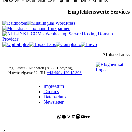
Diese Websites unterstütze ich gerne mit meiner Mithilfe.
Empfehlenswerte Services
Affiliate-Links
Ing. Ernst G. Michalek | A-2201 Seyring,
Hofwieselgasse 22 | Tel.
+43 699 / 120 15 308
Impressum
Cookies
Datenschutz
Newsletter
WhatsApp
Facebook
Instagram
LinkedIn
Mastodon
YouTube
Flickr