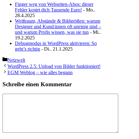
Finger weg von Webseiten-Abos: dieser
Fehler kostet dich Tausende Euro!
- Mo..
28.4.2025
Weißraum, Abstände & Bildgrößen: warum
Designer und Kund:innen oft uneinig sind –
und warum Profis wissen, was sie tun
- Mi..
19.2.2025
Debugmodus in WordPress aktivieren: So
geht’s richtig
- Di.. 21.1.2025
Kategorien
Netzwelt
WordPress 2.5: Upload von Bilder funktioniert!
EGM Weblog – wie alles begann
Schreibe einen Kommentar
Kommentar