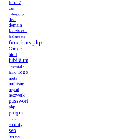
form 7
css
debugging
divi
domain
facebook
fehlersuche
functions.php
Google
html
jubiläum
kostenfalle
logo
link
meta
multisite
mysql
netzwerk
passwort
php
plugin
preis
security
seo
Server