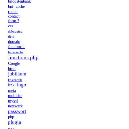
bilddatenbank
bni
cache
canon
contact
form 7
css
debugging
divi
domain
facebook
fehlersuche
functions.php
Google
html
jubiläum
kostenfalle
logo
link
meta
multisite
mysql
netzwerk
passwort
php
plugin
preis