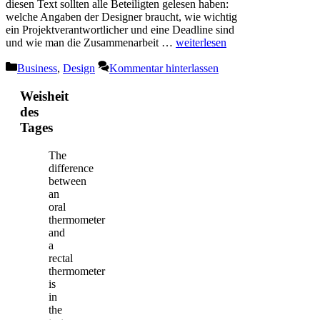
diesen Text sollten alle Beteiligten gelesen haben:
welche Angaben der Designer braucht, wie wichtig
ein Projektverantwortlicher und eine Deadline sind
und wie man die Zusammenarbeit …
weiterlesen
Kategorien
Business
,
Design
Kommentar hinterlassen
Weisheit
des
Tages
The
difference
between
an
oral
thermometer
and
a
rectal
thermometer
is
in
the