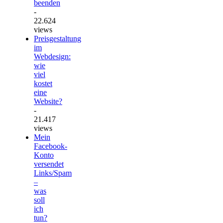
beenden
-
22.624
views
Preisgestaltung
im
Webdesign:
wie
viel
kostet
eine
Website?
-
21.417
views
Mein
Facebook-
Konto
versendet
Links/Spam
–
was
soll
ich
tun?