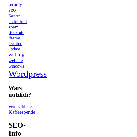
security
seo
Server
sicherheit
spam
stockfoto
theme
Twitter
update
weblog
website
windows
Wordpress
Wars
nützlich?
Wunschliste
Kaffeespende
SEO-
Info