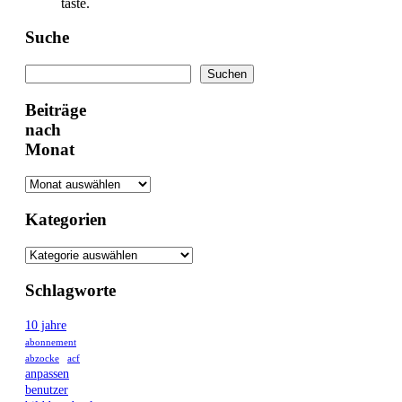
taste.
Suche
Suchen
Suchen
Beiträge
nach
Monat
Kategorien
Schlagworte
10 jahre
abonnement
abzocke
acf
anpassen
benutzer