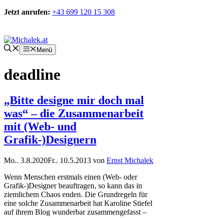
Zum
Jetzt anrufen:
+43 699 120 15 308
Inhalt
springen
Kontakt
Menü
deadline
„Bitte designe mir doch mal
was“ – die Zusammenarbeit
mit (Web- und
Grafik-)Designern
Mo.. 3.8.2020
Fr.. 10.5.2013
von
Ernst Michalek
Wenn Menschen erstmals einen (Web- oder
Grafik-)Designer beauftragen, so kann das in
ziemlichem Chaos enden. Die Grundregeln für
eine solche Zusammenarbeit hat Karoline Stiefel
auf ihrem Blog wunderbar zusammengefasst –