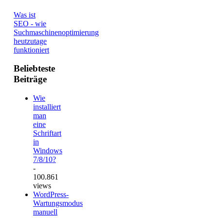
Was ist
SEO - wie
Suchmaschinenoptimierung
heutzutage
funktioniert
Beliebteste
Beiträge
Wie
installiert
man
eine
Schriftart
in
Windows
7/8/10?
-
100.861
views
WordPress-
Wartungsmodus
manuell