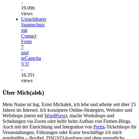
-
19.096
views
Unsichtbarer
Spamschutz
mit
Contact
Form
7
und
reCaptcha
V3!
-
16.351
views
Über Mich(alek)
Mein Name ist Ing. Ernst Michalek, ich lebe und arbeite seit über 25
Jahren im Internet. Ich konzipiere Online-Strategien, Websites und
Webshops (meist mit
WordPress
), mache Workshops und
Schulungen via Zoom oder helfe beim Aufbau von Firmen-Blogs.
Auch mit der Einrichtung und Integration von
Pretix
-Ticketshops für
Veranstaltungen, Führungen oder Kurse beschäftige ich mich
regelmäßig – flexibel, DSGVO-konform und ohne monatliche