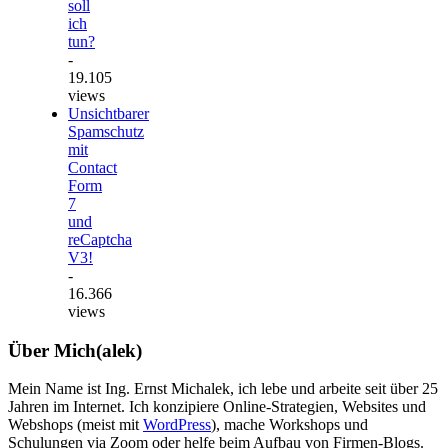
soll
ich
tun?
-
19.105
views
Unsichtbarer
Spamschutz
mit
Contact
Form
7
und
reCaptcha
V3!
-
16.366
views
Über Mich(alek)
Mein Name ist Ing. Ernst Michalek, ich lebe und arbeite seit über 25
Jahren im Internet. Ich konzipiere Online-Strategien, Websites und
Webshops (meist mit
WordPress
), mache Workshops und
Schulungen via Zoom oder helfe beim Aufbau von Firmen-Blogs.