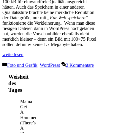
100 kB für einwandfreie Qualität ausgereicht
hätten. Auch das Speichern in einer anderen
Qualitätsstufe brachte keine merkliche Reduktion
der Dateigröße, nur mit
„Für Web speichern“
funktionierte die Verkleinerung. Wenn man diese
riesigen Dateien dann in WordPress hochgeladen
hat, wurden die Vorschaubilder ebenfalls nicht
merklich kleiner – denn ein Bild mit 100×75 Pixel
sollten definitiv keine 1.7 Megabyte haben.
weiterlesen
Kategorien
Foto und Grafik
,
WordPress
2 Kommentare
Weisheit
des
Tages
Mama
Get
A
Hammer
(There’s
A