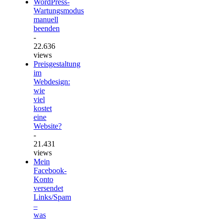
WordPress-
Wartungsmodus
manuell
beenden
-
22.636
views
Preisgestaltung
im
Webdesign:
wie
viel
kostet
eine
Website?
-
21.431
views
Mein
Facebook-
Konto
versendet
Links/Spam
–
was