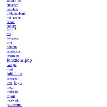
abzocke
acf
anpassen
benutzer
bilddatenbank
bni
cache
canon
contact
form 7
css
debugging
divi
domain
facebook
fehlersuche
functions.php
Google
html
jubiläum
kostenfalle
logo
link
meta
multisite
mysql
netzwerk
passwort