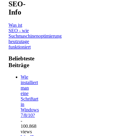
SEO-
Info
Was ist
SEO - wie
Suchmaschinenoptimierung
heutzutage
funktioniert
Beliebteste
Beiträge
Wie
installiert
man
eine
Schriftart
in
Windows
7/8/10?
-
100.868
views