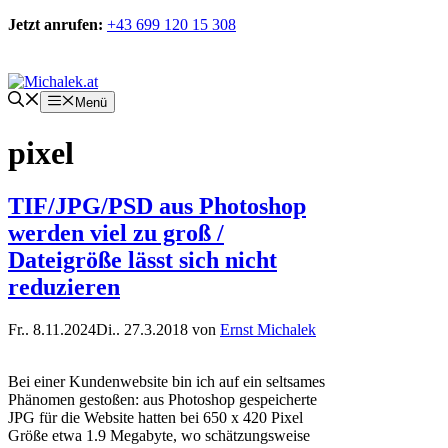
Zum
Jetzt anrufen:
+43 699 120 15 308
Inhalt
springen
Kontakt
Menü
pixel
TIF/JPG/PSD aus Photoshop
werden viel zu groß /
Dateigröße lässt sich nicht
reduzieren
Fr.. 8.11.2024
Di.. 27.3.2018
von
Ernst Michalek
Bei einer Kundenwebsite bin ich auf ein seltsames
Phänomen gestoßen: aus Photoshop gespeicherte
JPG für die Website hatten bei 650 x 420 Pixel
Größe etwa 1.9 Megabyte, wo schätzungsweise