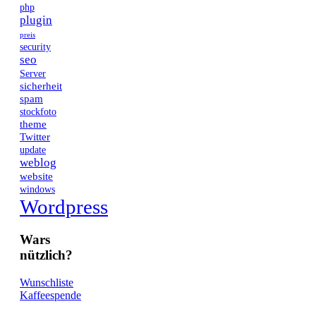
php
plugin
preis
security
seo
Server
sicherheit
spam
stockfoto
theme
Twitter
update
weblog
website
windows
Wordpress
Wars
nützlich?
Wunschliste
Kaffeespende