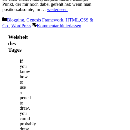
Punkt, der mir noch dabei gefehlt hat: wenn man
position:absolute; im …
weiterlesen
Kategorien
Blogging
,
Genesis Framework
,
HTML,CSS &
Co.
,
WordPress
Kommentar hinterlassen
Weisheit
des
Tages
If
you
know
how
to
use
a
pencil
to
draw,
you
could
probably
draw