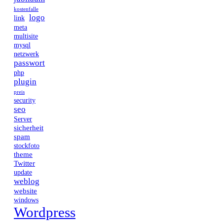
kostenfalle
logo
link
meta
multisite
mysql
netzwerk
passwort
php
plugin
preis
security
seo
Server
sicherheit
spam
stockfoto
theme
Twitter
update
weblog
website
windows
Wordpress