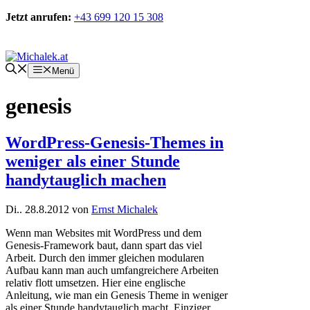
Zum
Jetzt anrufen:
+43 699 120 15 308
Inhalt
springen
Kontakt
Menü
genesis
WordPress-Genesis-Themes in
weniger als einer Stunde
handytauglich machen
Di.. 28.8.2012
von
Ernst Michalek
Wenn man Websites mit WordPress und dem
Genesis-Framework baut, dann spart das viel
Arbeit. Durch den immer gleichen modularen
Aufbau kann man auch umfangreichere Arbeiten
relativ flott umsetzen. Hier eine englische
Anleitung, wie man ein Genesis Theme in weniger
als einer Stunde handytauglich macht. Einziger