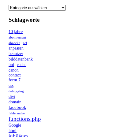
Schlagworte
10 jahre
abonnement
abzocke
acf
anpassen
benutzer
bilddatenbank
bni
cache
canon
contact
form 7
css
debugging
divi
domain
facebook
fehlersuche
functions.php
Google
html
jubiläum