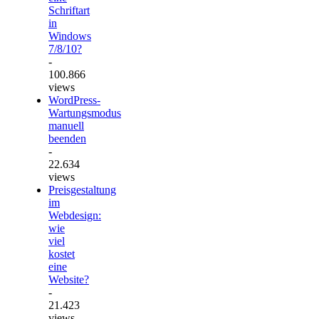
Schriftart
in
Windows
7/8/10?
-
100.866
views
WordPress-
Wartungsmodus
manuell
beenden
-
22.634
views
Preisgestaltung
im
Webdesign:
wie
viel
kostet
eine
Website?
-
21.423
views