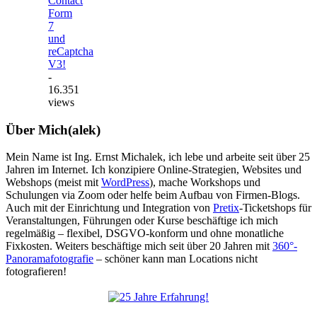
Contact
Form
7
und
reCaptcha
V3!
-
16.351
views
Über Mich(alek)
Mein Name ist Ing. Ernst Michalek, ich lebe und arbeite seit über 25
Jahren im Internet. Ich konzipiere Online-Strategien, Websites und
Webshops (meist mit
WordPress
), mache Workshops und
Schulungen via Zoom oder helfe beim Aufbau von Firmen-Blogs.
Auch mit der Einrichtung und Integration von
Pretix
-Ticketshops für
Veranstaltungen, Führungen oder Kurse beschäftige ich mich
regelmäßig – flexibel, DSGVO-konform und ohne monatliche
Fixkosten. Weiters beschäftige mich seit über 20 Jahren mit
360°-
Panoramafotografie
– schöner kann man Locations nicht
fotografieren!