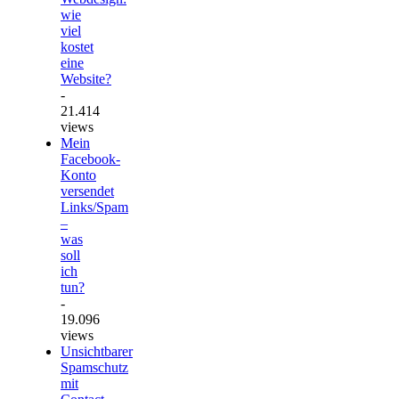
wie
viel
kostet
eine
Website?
-
21.414
views
Mein
Facebook-
Konto
versendet
Links/Spam
–
was
soll
ich
tun?
-
19.096
views
Unsichtbarer
Spamschutz
mit