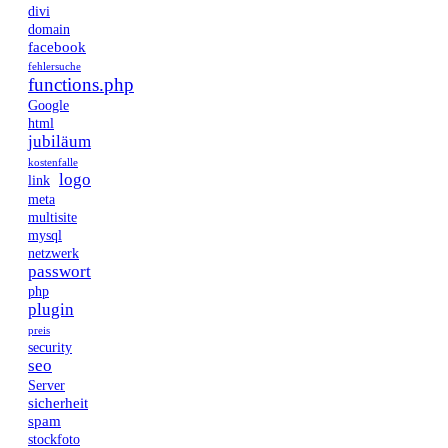
divi
domain
facebook
fehlersuche
functions.php
Google
html
jubiläum
kostenfalle
logo
link
meta
multisite
mysql
netzwerk
passwort
php
plugin
preis
security
seo
Server
sicherheit
spam
stockfoto