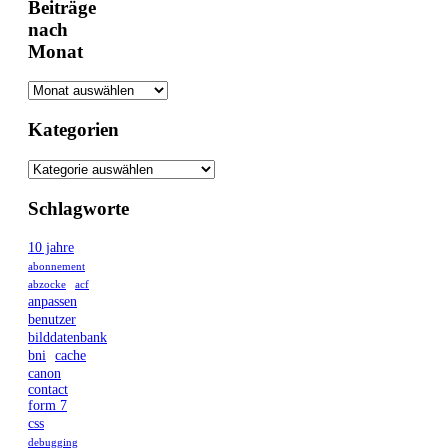
Beiträge
nach
Monat
Kategorien
Schlagworte
10 jahre
abonnement
abzocke
acf
anpassen
benutzer
bilddatenbank
bni
cache
canon
contact
form 7
css
debugging