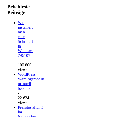
Beliebteste
Beiträge
Wie
installiert
man
eine
Schriftart
in
Windows
7/8/10?
-
100.860
views
WordPress-
Wartungsmodus
manuell
beenden
-
22.624
views
Preisgestaltung
im
Webdesign: