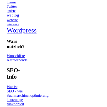
theme
Twitter
update
weblog
website
windows
Wordpress
Wars
nützlich?
Wunschliste
Kaffeespende
SEO-
Info
Was ist
SEO - wie
Suchmaschinenoptimierung
heutzutage
funktioniert