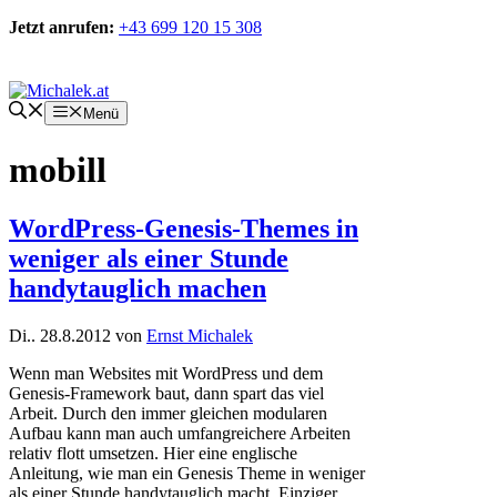
Zum
Jetzt anrufen:
+43 699 120 15 308
Inhalt
springen
Kontakt
Menü
mobill
WordPress-Genesis-Themes in
weniger als einer Stunde
handytauglich machen
Di.. 28.8.2012
von
Ernst Michalek
Wenn man Websites mit WordPress und dem
Genesis-Framework baut, dann spart das viel
Arbeit. Durch den immer gleichen modularen
Aufbau kann man auch umfangreichere Arbeiten
relativ flott umsetzen. Hier eine englische
Anleitung, wie man ein Genesis Theme in weniger
als einer Stunde handytauglich macht. Einziger