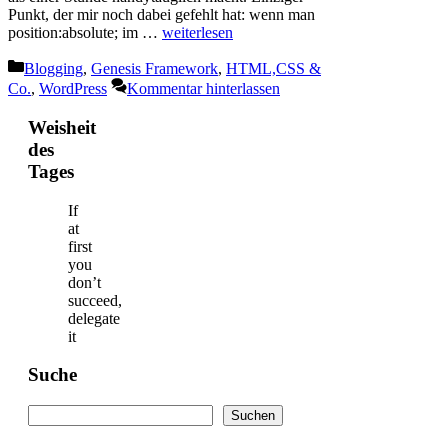
Punkt, der mir noch dabei gefehlt hat: wenn man
position:absolute; im …
weiterlesen
Kategorien
Blogging
,
Genesis Framework
,
HTML,CSS &
Co.
,
WordPress
Kommentar hinterlassen
Weisheit
des
Tages
If
at
first
you
don’t
succeed,
delegate
it
Suche
Suchen
Suchen