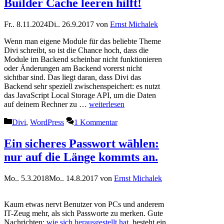
Builder Cache leeren hilft!
Fr.. 8.11.2024
Di.. 26.9.2017
von
Ernst Michalek
Wenn man eigene Module für das beliebte Theme
Divi schreibt, so ist die Chance hoch, dass die
Module im Backend scheinbar nicht funktionieren
oder Änderungen am Backend vorerst nicht
sichtbar sind. Das liegt daran, dass Divi das
Backend sehr speziell zwischenspeichert: es nutzt
das JavaScript Local Storage API, um die Daten
auf deinem Rechner zu …
weiterlesen
Kategorien
Divi
,
WordPress
1 Kommentar
Ein sicheres Passwort wählen:
nur auf die Länge kommts an.
Mo.. 5.3.2018
Mo.. 14.8.2017
von
Ernst Michalek
Kaum etwas nervt Benutzer von PCs und anderem
IT-Zeug mehr, als sich Passworte zu merken. Gute
Nachrichten:
wie sich herausgestellt hat
, besteht ein