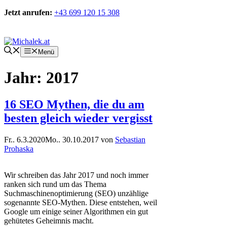
Zum
Jetzt anrufen:
+43 699 120 15 308
Inhalt
springen
Kontakt
Menü
Jahr:
2017
16 SEO Mythen, die du am
besten gleich wieder vergisst
Fr.. 6.3.2020
Mo.. 30.10.2017
von
Sebastian
Prohaska
Wir schreiben das Jahr 2017 und noch immer
ranken sich rund um das Thema
Suchmaschinenoptimierung (SEO) unzählige
sogenannte SEO-Mythen. Diese entstehen, weil
Google um einige seiner Algorithmen ein gut
gehütetes Geheimnis macht.