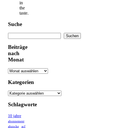
in
the
taste.
Suche
Suchen
Suchen
Beiträge
nach
Monat
Kategorien
Schlagworte
10 jahre
abonnement
abzocke
acf