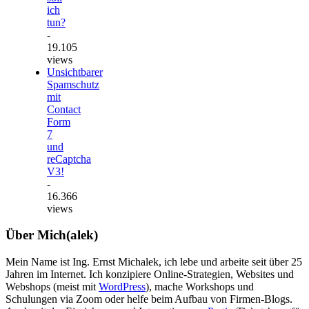
ich
tun?
-
19.105
views
Unsichtbarer
Spamschutz
mit
Contact
Form
7
und
reCaptcha
V3!
-
16.366
views
Über Mich(alek)
Mein Name ist Ing. Ernst Michalek, ich lebe und arbeite seit über 25
Jahren im Internet. Ich konzipiere Online-Strategien, Websites und
Webshops (meist mit
WordPress
), mache Workshops und
Schulungen via Zoom oder helfe beim Aufbau von Firmen-Blogs.