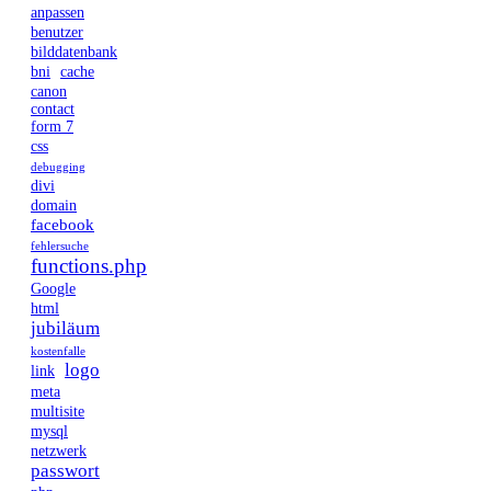
anpassen
benutzer
bilddatenbank
bni
cache
canon
contact
form 7
css
debugging
divi
domain
facebook
fehlersuche
functions.php
Google
html
jubiläum
kostenfalle
logo
link
meta
multisite
mysql
netzwerk
passwort