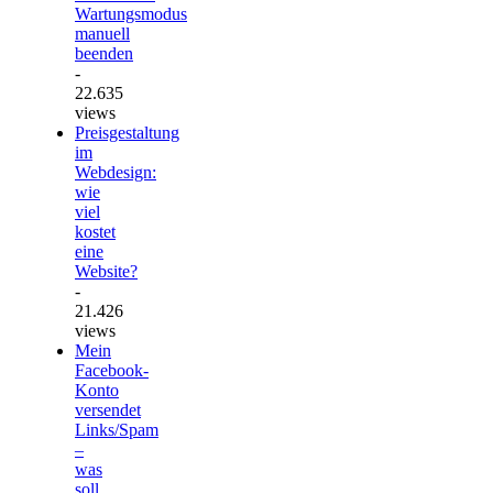
Wartungsmodus
manuell
beenden
-
22.635
views
Preisgestaltung
im
Webdesign:
wie
viel
kostet
eine
Website?
-
21.426
views
Mein
Facebook-
Konto
versendet
Links/Spam
–
was
soll