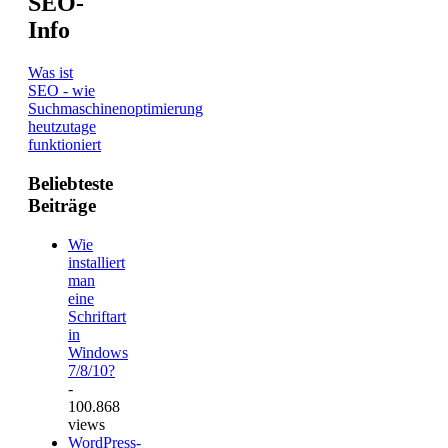
SEO-
Info
Was ist
SEO - wie
Suchmaschinenoptimierung
heutzutage
funktioniert
Beliebteste
Beiträge
Wie
installiert
man
eine
Schriftart
in
Windows
7/8/10?
-
100.868
views
WordPress-