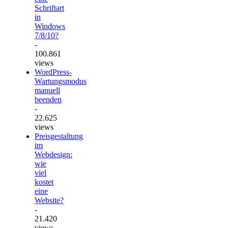
Schriftart
in
Windows
7/8/10?
-
100.861
views
WordPress-
Wartungsmodus
manuell
beenden
-
22.625
views
Preisgestaltung
im
Webdesign:
wie
viel
kostet
eine
Website?
-
21.420
views