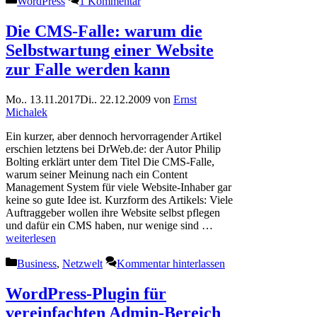
WordPress
1 Kommentar
Die CMS-Falle: warum die
Selbstwartung einer Website
zur Falle werden kann
Mo.. 13.11.2017
Di.. 22.12.2009
von
Ernst
Michalek
Ein kurzer, aber dennoch hervorragender Artikel
erschien letztens bei DrWeb.de: der Autor Philip
Bolting erklärt unter dem Titel Die CMS-Falle,
warum seiner Meinung nach ein Content
Management System für viele Website-Inhaber gar
keine so gute Idee ist. Kurzform des Artikels: Viele
Auftraggeber wollen ihre Website selbst pflegen
und dafür ein CMS haben, nur wenige sind …
weiterlesen
Kategorien
Business
,
Netzwelt
Kommentar hinterlassen
WordPress-Plugin für
vereinfachten Admin-Bereich