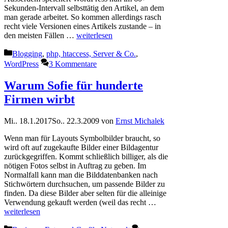
Sekunden-Intervall selbsttätig den Artikel, an dem
man gerade arbeitet. So kommen allerdings rasch
recht viele Versionen eines Artikels zustande – in
den meisten Fällen …
weiterlesen
Kategorien
Blogging
,
php, htaccess, Server & Co.
,
WordPress
3 Kommentare
Warum Sofie für hunderte
Firmen wirbt
Mi.. 18.1.2017
So.. 22.3.2009
von
Ernst Michalek
Wenn man für Layouts Symbolbilder braucht, so
wird oft auf zugekaufte Bilder einer Bildagentur
zurückgegriffen. Kommt schließlich billiger, als die
nötigen Fotos selbst in Auftrag zu geben. Im
Normalfall kann man die Bilddatenbanken nach
Stichwörtern durchsuchen, um passende Bilder zu
finden. Da diese Bilder aber selten für die alleinige
Verwendung gekauft werden (weil das recht …
weiterlesen