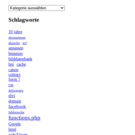
Schlagworte
10 jahre
abonnement
abzocke
acf
anpassen
benutzer
bilddatenbank
bni
cache
canon
contact
form 7
css
debugging
divi
domain
facebook
fehlersuche
functions.php
Google
html
jubiläum