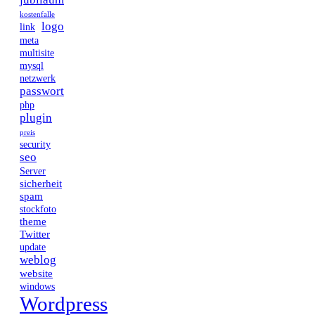
kostenfalle
logo
link
meta
multisite
mysql
netzwerk
passwort
php
plugin
preis
security
seo
Server
sicherheit
spam
stockfoto
theme
Twitter
update
weblog
website
windows
Wordpress