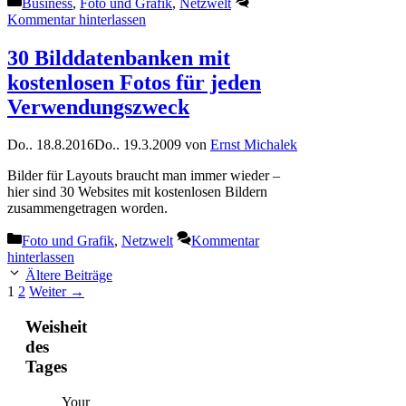
Kategorien
Business
,
Foto und Grafik
,
Netzwelt
Kommentar hinterlassen
30 Bilddatenbanken mit
kostenlosen Fotos für jeden
Verwendungszweck
Do.. 18.8.2016
Do.. 19.3.2009
von
Ernst Michalek
Bilder für Layouts braucht man immer wieder –
hier sind 30 Websites mit kostenlosen Bildern
zusammengetragen worden.
Kategorien
Foto und Grafik
,
Netzwelt
Kommentar
hinterlassen
Ältere Beiträge
Seite
Seite
1
2
Weiter
→
Weisheit
des
Tages
Your