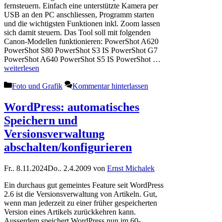
fernsteuern. Einfach eine unterstützte Kamera per
USB an den PC anschliessen, Programm starten
und die wichtigsten Funktionen inkl. Zoom lassen
sich damit steuern. Das Tool soll mit folgenden
Canon-Modellen funktionieren: PowerShot A620
PowerShot S80 PowerShot S3 IS PowerShot G7
PowerShot A640 PowerShot S5 IS PowerShot …
weiterlesen
Kategorien
Foto und Grafik
Kommentar hinterlassen
WordPress: automatisches
Speichern und
Versionsverwaltung
abschalten/konfigurieren
Fr.. 8.11.2024
Do.. 2.4.2009
von
Ernst Michalek
Ein durchaus gut gemeintes Feature seit WordPress
2.6 ist die Versionsverwaltung von Artikeln. Gut,
wenn man jederzeit zu einer früher gespeicherten
Version eines Artikels zurückkehren kann.
Ausserdem speichert WordPress nun im 60-