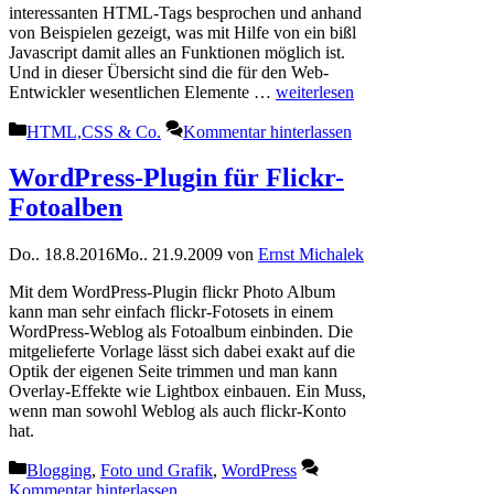
interessanten HTML-Tags besprochen und anhand
von Beispielen gezeigt, was mit Hilfe von ein bißl
Javascript damit alles an Funktionen möglich ist.
Und in dieser Übersicht sind die für den Web-
Entwickler wesentlichen Elemente …
weiterlesen
Kategorien
HTML,CSS & Co.
Kommentar hinterlassen
WordPress-Plugin für Flickr-
Fotoalben
Do.. 18.8.2016
Mo.. 21.9.2009
von
Ernst Michalek
Mit dem WordPress-Plugin flickr Photo Album
kann man sehr einfach flickr-Fotosets in einem
WordPress-Weblog als Fotoalbum einbinden. Die
mitgelieferte Vorlage lässt sich dabei exakt auf die
Optik der eigenen Seite trimmen und man kann
Overlay-Effekte wie Lightbox einbauen. Ein Muss,
wenn man sowohl Weblog als auch flickr-Konto
hat.
Kategorien
Blogging
,
Foto und Grafik
,
WordPress
Kommentar hinterlassen