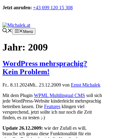
Zum
Jetzt anrufen:
+43 699 120 15 308
Inhalt
springen
Kontakt
Menü
Jahr:
2009
WordPress mehrsprachig?
Kein Problem!
Fr.. 8.11.2024
Mi.. 23.12.2009
von
Ernst Michalek
Mit dem Plugin
WPML Multilingual CMS
soll sich
jede WordPress-Website kinderleicht mehrsprachig
betreiben lassen. Die
Features
klingen viel
versprechend, jetzt sollte ich nur noch die Zeit
finden, es zu testen ;-)
Update 26.12.2009:
wie der Zufall es will,
brauche ich genau diese Funktionalität für ein