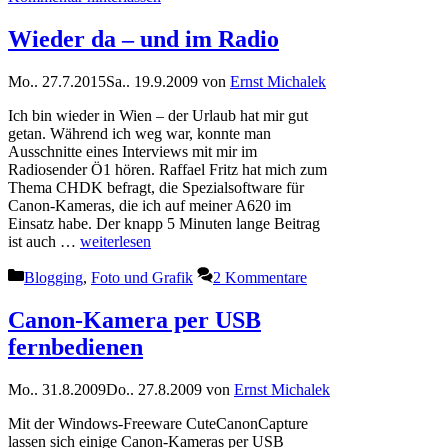
Wieder da – und im Radio
Mo.. 27.7.2015
Sa.. 19.9.2009
von
Ernst Michalek
Ich bin wieder in Wien – der Urlaub hat mir gut
getan. Während ich weg war, konnte man
Ausschnitte eines Interviews mit mir im
Radiosender Ö1 hören. Raffael Fritz hat mich zum
Thema CHDK befragt, die Spezialsoftware für
Canon-Kameras, die ich auf meiner A620 im
Einsatz habe. Der knapp 5 Minuten lange Beitrag
ist auch …
weiterlesen
Kategorien
Blogging
,
Foto und Grafik
2 Kommentare
Canon-Kamera per USB
fernbedienen
Mo.. 31.8.2009
Do.. 27.8.2009
von
Ernst Michalek
Mit der Windows-Freeware CuteCanonCapture
lassen sich einige Canon-Kameras per USB